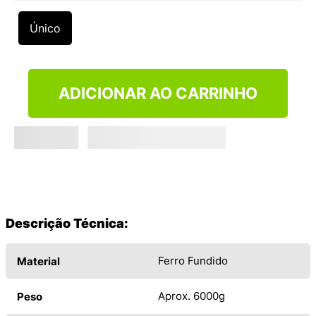
9
º
VEJA COUNTRY
Único
10
º
NEW 530
ADICIONAR AO CARRINHO
Descrição Técnica:
Ferro Fundido
Material
Aprox. 6000g
Peso