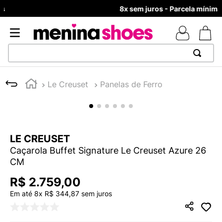
8x sem juros - Parcela mínima R$ 70,00
TERMOS MAIS BUSCADOS
Le Creuset
Panelas de Ferro
1
º
TÊNIS NEWS BALANCE 530
2
º
MELISSAS MINI BABY
3
º
NEW 9060
LE CREUSET
4
º
TÊNIS VEJA WHITE
Caçarola Buffet Signature Le Creuset Azure 26
5
º
ADIDAS
CM
6
º
SAMBA
R$
2
.
759
,
00
7
º
MELISSA SLIDE
Em até
8
x
R$
344
,
87
sem juros
8
º
VANS TÊNIS VANS ULTRARANGE