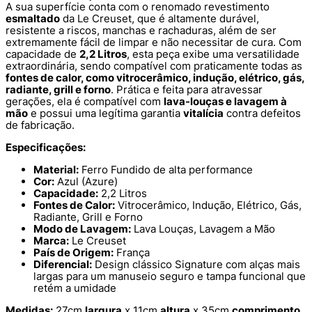
A sua superfície conta com o renomado revestimento
esmaltado
da Le Creuset, que é altamente durável,
resistente a riscos, manchas e rachaduras, além de ser
extremamente fácil de limpar e não necessitar de cura. Com
capacidade de
2,2 Litros
, esta peça exibe uma versatilidade
extraordinária, sendo compatível com praticamente todas as
fontes de calor, como vitrocerâmico, indução, elétrico, gás,
radiante, grill e forno
. Prática e feita para atravessar
gerações, ela é compatível com
lava-louças e lavagem à
mão
e possui uma legítima garantia
vitalícia
contra defeitos
de fabricação.
Especificações:
Material:
Ferro Fundido de alta performance
Cor:
Azul (Azure)
Capacidade:
2,2 Litros
Fontes de Calor:
Vitrocerâmico, Indução, Elétrico, Gás,
Radiante, Grill e Forno
Modo de Lavagem:
Lava Louças, Lavagem a Mão
Marca:
Le Creuset
País de Origem:
França
Diferencial:
Design clássico Signature com alças mais
largas para um manuseio seguro e tampa funcional que
retém a umidade
Medidas:
27cm
largura
x 11cm
altura
x 35cm
comprimento