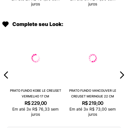
juros
juros
Complete seu Look:
PRATO FUNDO KOBE LE CREUSET
PRATO FUNDO VANCOUVER LE
VERMELHO 17 CM
CREUSET MERINGUE 22 CM
R$
229
,
00
R$
219
,
00
Em até
3
x
R$
76
,
33
sem
Em até
3
x
R$
73
,
00
sem
juros
juros