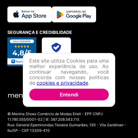
SEGURANÇA E CREDIBILIDADE
Este site utiliza Cookies para uma
melhor experiência de uso. Ao
continuar navegando, você
concorda com nossas políticas
de
cookies e privacidade
.
Entendi
© Menina Shoes Comércio de Modas Eireli - EPP CNPJ:
11.785.555/0001-02 | IE: 387.208.543.115
Rua: General Epaminondas Teixeira Guimarães, 193 - Vila Gardiman -
Itu/SP - CEP 13309-410