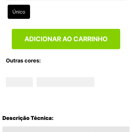
9
º
VEJA COUNTRY
Único
10
º
NEW 530
ADICIONAR AO CARRINHO
Outras cores:
Descrição Técnica: