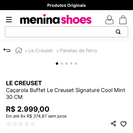
Produtos Originais
TERMOS MAIS BUSCADOS
Le Creuset
Panelas de Ferro
1
º
TÊNIS NEWS BALANCE 530
2
º
MELISSAS MINI BABY
3
º
NEW 9060
LE CREUSET
4
º
TÊNIS VEJA WHITE
Caçarola Buffet Le Creuset Signature Cool Mint
5
º
ADIDAS
30 CM
6
º
SAMBA
R$
2
.
999
,
00
7
º
MELISSA SLIDE
Em até
8
x
R$
374
,
87
sem juros
8
º
VANS TÊNIS VANS ULTRARANGE