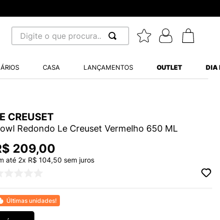
8x
Digite o que procura...
 BUSCADOS
ÁRIOS
CASA
LANÇAMENTOS
OUTLET
DIA
S BALANCE 530
MINI BABY
LE CREUSET
A WHITE
owl Redondo Le Creuset Vermelho 650 ML
R$
209
,
00
m até
2
x
R$
104
,
50
sem juros
LIDE
S VANS ULTRARANGE
Últimas unidades!
TRY