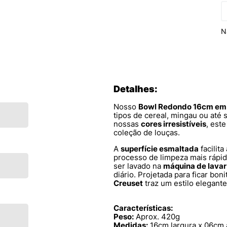
N
Detalhes:
Nosso
Bowl Redondo 16cm em
tipos de cereal, mingau ou até 
nossas
cores irresistíveis
, est
coleção de louças.
A
superfície esmaltada
facilit
processo de limpeza mais rápid
ser lavado na
máquina de lavar
diário. Projetada para ficar bon
Creuset
traz um estilo elegant
Características:
Peso:
Aprox. 420g
Medidas:
16cm largura x 06cm 