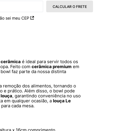
CALCULAR O FRETE
ão sei meu CEP
 cerâmica
é ideal para servir todos os
sopa. Feito com
cerâmica premium
em
e bowl faz parte da nossa distinta
a a remoção dos alimentos, tornando o
o e prático. Além disso, o bowl pode
 louça
, garantindo conveniência no uso
ita em qualquer ocasião, a
louça Le
e para cada mesa.
altura x 16cm comprimento