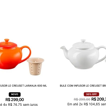
FUSOR LE CREUSET LARANJA 600 ML
BULE COM INFUSOR LE CREUSET B
30%
OFF
R$
209
,
R$
299
,
00
R$
299
,
00
Em até
2
x
R$
104
,
65
sem
té
4
x
R$
74
,
75
sem juros