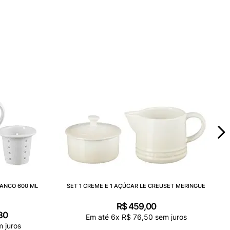
RANCO 600 ML
SET 1 CREME E 1 AÇÚCAR LE CREUSET MERINGUE
R$
459
,
00
30
Em até
6
x
R$
76
,
50
sem juros
 juros