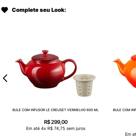
Complete seu Look:
BULE COM INFUSOR LE CREUSET VERMELHO 600 ML
BULE COM IN
R$
299
,
00
Em até
4
x
R$
74
,
75
sem juros
Em a