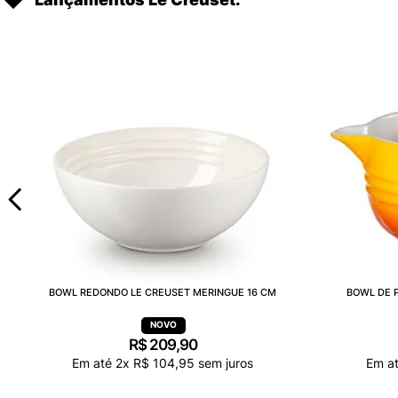
BOWL REDONDO LE CREUSET MERINGUE 16 CM
BOWL DE P
R$
209
,
90
Em até
2
x
R$
104
,
95
sem juros
Em a