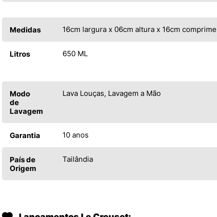
16cm largura x 06cm altura x 16cm comprime
Medidas
650 ML
Litros
Lava Louças, Lavagem a Mão
Modo
de
Lavagem
10 anos
Garantia
Tailândia
País de
Origem
Lançamentos Le Creuset: