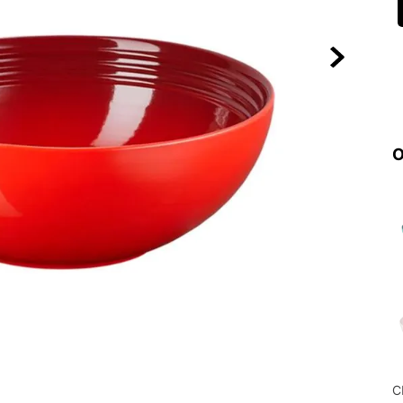
10
º
NEW 530
O
C