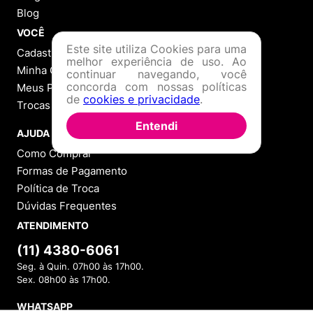
Blog
VOCÊ
Este site utiliza Cookies para uma
Cadastre-se
melhor experiência de uso. Ao
Minha Conta
continuar navegando, você
concorda com nossas políticas
Meus Pedidos
de
cookies e privacidade
.
Trocas e Devoluções
Entendi
AJUDA
Como Comprar
Formas de Pagamento
Política de Troca
Dúvidas Frequentes
ATENDIMENTO
(11) 4380-6061
Seg. à Quin. 07h00 às 17h00.
Sex. 08h00 às 17h00.
WHATSAPP