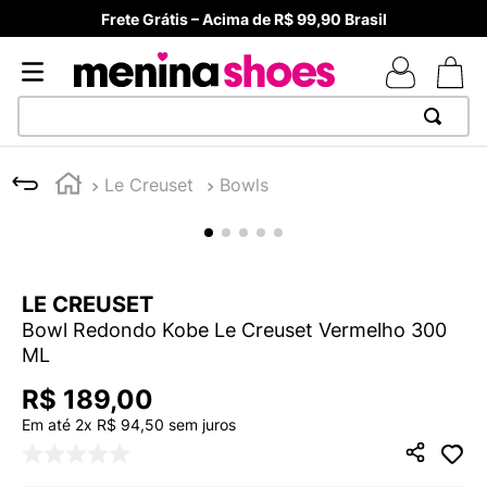
Frete Grátis – Acima de R$ 99,90 Brasil
TERMOS MAIS BUSCADOS
Le Creuset
Bowls
1
º
TÊNIS NEWS BALANCE 530
2
º
MELISSAS MINI BABY
3
º
TÊNIS VEJA WHITE
LE CREUSET
4
º
NEW 9060
Bowl Redondo Kobe Le Creuset Vermelho 300
5
º
ADIDAS
ML
6
º
SAMBA
R$
189
,
00
7
º
MELISSA SLIDE
Em até
2
x
R$
94
,
50
sem juros
8
º
VANS TÊNIS VANS ULTRARANGE