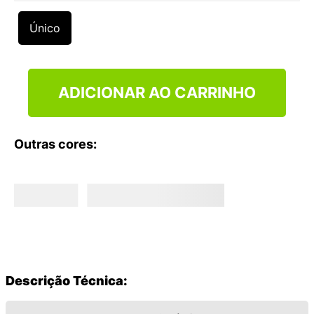
9
º
NEW 530
Único
10
º
VEJA COUNTRY
ADICIONAR AO CARRINHO
Outras cores:
Descrição Técnica: