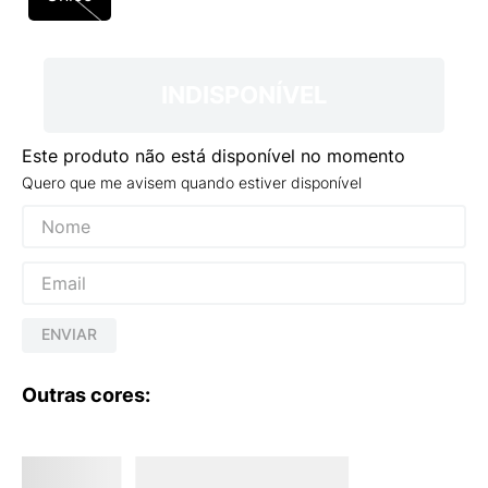
9
º
VANS TÊNIS VANS ULTRARANGE
10
º
NEW BALANCE 204L
INDISPONÍVEL
Este produto não está disponível no momento
Quero que me avisem quando estiver disponível
ENVIAR
Outras cores: