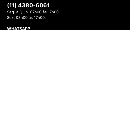
(11) 4380-6061
Seg. à Quin. 07h00 às 17h00.
Sex. 08h00 às 17h00.
WHATSAPP
(11) 4380-6061
INDISPONÍVEL
Seg. à Quin. 07h00 às 17h00.
Sex. 08h00 às 17h00.
FALAR AGORA
FORMAS DE PAGAMENTO