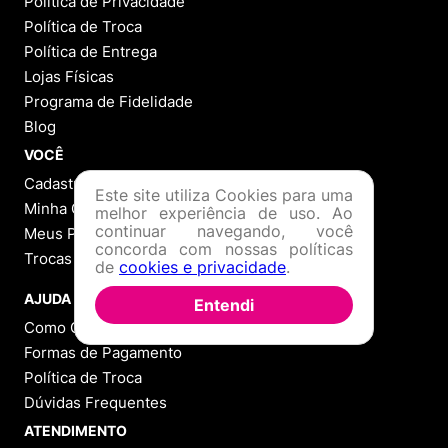
Política de Privacidade
Política de Troca
Política de Entrega
Lojas Físicas
Programa de Fidelidade
Blog
VOCÊ
Cadastre-se
Este site utiliza Cookies para uma
Minha Conta
melhor experiência de uso. Ao
continuar navegando, você
Meus Pedidos
concorda com nossas políticas
Trocas e Devoluções
de
cookies e privacidade
.
AJUDA
Entendi
Como Comprar
Formas de Pagamento
Política de Troca
Dúvidas Frequentes
ATENDIMENTO