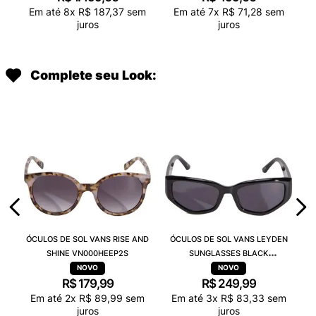
Em até
8
x
R$
187
,
37
sem
Em até
7
x
R$
71
,
28
sem
juros
juros
Complete seu Look:
ÓCULOS DE SOL VANS RISE AND
ÓCULOS DE SOL VANS LEYDEN
SHINE VN000HEEP2S
SUNGLASSES BLACK
VN000T0CBLK
R$
179
,
99
R$
249
,
99
Em até
2
x
R$
89
,
99
sem
Em até
3
x
R$
83
,
33
sem
juros
juros