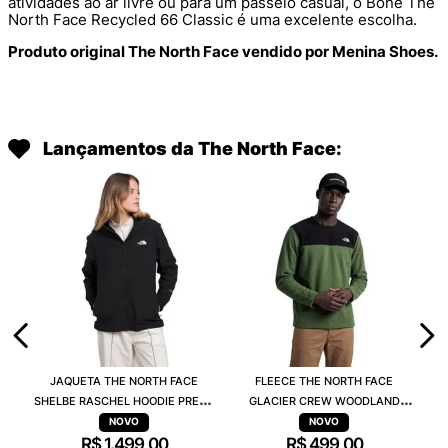
atividades ao ar livre ou para um passeio casual, o Boné The
North Face Recycled 66 Classic é uma excelente escolha.
Produto original The North Face vendido por Menina Shoes.
Lançamentos da The North Face:
JAQUETA THE NORTH FACE
FLEECE THE NORTH FACE
SHELBE RASCHEL HOODIE PRETO
GLACIER CREW WOODLAND
84JJ4H0
VERDE A023NBRI
R$
1
.
499
,
00
R$
499
,
00