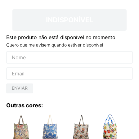
9
º
NEW 530
10
º
VANS TÊNIS VANS ULTRARANGE
INDISPONÍVEL
Este produto não está disponível no momento
Quero que me avisem quando estiver disponível
ENVIAR
Outras cores: