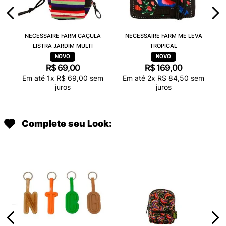
NECESSAIRE FARM CAÇULA
NECESSAIRE FARM ME LEVA
LISTRA JARDIM MULTI
TROPICAL
R$
69
,
00
R$
169
,
00
Em até
1
x
R$
69
,
00
sem
Em até
2
x
R$
84
,
50
sem
juros
juros
Complete seu Look: