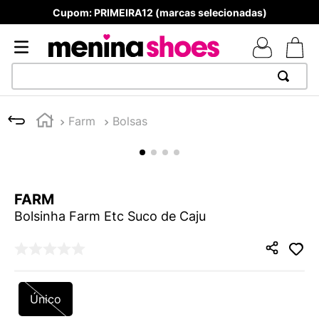
Cupom: PRIMEIRA12 (marcas selecionadas)
TERMOS MAIS BUSCADOS
Farm
Bolsas
1
º
TÊNIS NEWS BALANCE 530
2
º
MELISSAS MINI BABY
3
º
TÊNIS VEJA WHITE
FARM
4
º
NEW 9060
Bolsinha Farm Etc Suco de Caju
5
º
ADIDAS
6
º
SAMBA
7
º
MELISSA SLIDE
Único
8
º
VANS TÊNIS VANS ULTRARANGE