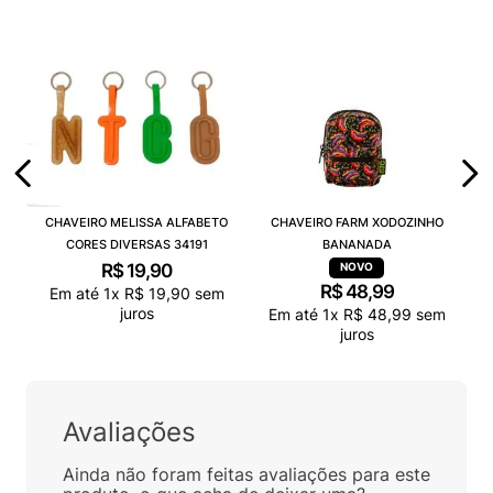
CHAVEIRO MELISSA ALFABETO
CHAVEIRO FARM XODOZINHO
CORES DIVERSAS 34191
BANANADA
R$
19
,
90
R$
48
,
99
Em até
1
x
R$
19
,
90
sem
juros
Em até
1
x
R$
48
,
99
sem
juros
Avaliações
Ainda não foram feitas avaliações para este