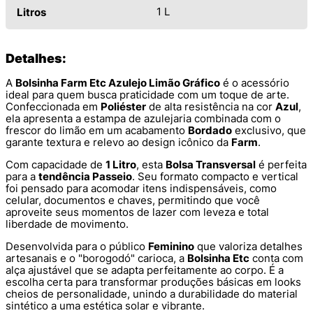
1 L
Litros
Detalhes:
A
Bolsinha Farm Etc Azulejo Limão Gráfico
é o acessório
ideal para quem busca praticidade com um toque de arte.
Confeccionada em
Poliéster
de alta resistência na cor
Azul
,
ela apresenta a estampa de azulejaria combinada com o
frescor do limão em um acabamento
Bordado
exclusivo, que
garante textura e relevo ao design icônico da
Farm
.
Com capacidade de
1 Litro
, esta
Bolsa Transversal
é perfeita
para a
tendência Passeio
. Seu formato compacto e vertical
foi pensado para acomodar itens indispensáveis, como
celular, documentos e chaves, permitindo que você
aproveite seus momentos de lazer com leveza e total
liberdade de movimento.
Desenvolvida para o público
Feminino
que valoriza detalhes
artesanais e o "borogodó" carioca, a
Bolsinha Etc
conta com
alça ajustável que se adapta perfeitamente ao corpo. É a
escolha certa para transformar produções básicas em looks
cheios de personalidade, unindo a durabilidade do material
sintético a uma estética solar e vibrante.