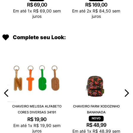
R$
69
,
00
R$
169
,
00
Em até
1
x
R$
69
,
00
sem
Em até
2
x
R$
84
,
50
sem
juros
juros
Complete seu Look:
CHAVEIRO MELISSA ALFABETO
CHAVEIRO FARM XODOZINHO
CORES DIVERSAS 34191
BANANADA
R$
19
,
90
R$
48
,
99
Em até
1
x
R$
19
,
90
sem
juros
Em até
1
x
R$
48
,
99
sem