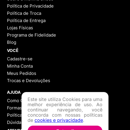
Política de Privacidade
Política de Troca
Política de Entrega
Lojas Físicas
Programa de Fidelidade
Blog
VOCÊ
Cadastre-se
Minha Conta
Meus Pedidos
Trocas e Devoluções
AJUDA
Este site utiliza Cookies para uma
Como Comprar
melhor experiência de uso. Ao
Formas de Pagamento
continuar navegando, você
concorda com nossas políticas
Política de Troca
de
cookies e privacidade
.
Dúvidas Frequentes