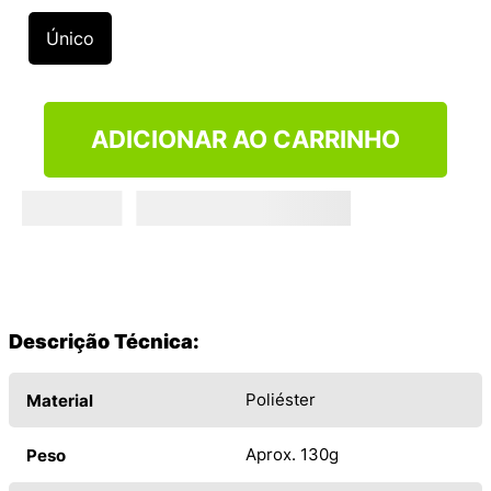
9
º
VEJA COUNTRY
Único
10
º
NEW 530
ADICIONAR AO CARRINHO
Descrição Técnica:
Poliéster
Material
Aprox. 130g
Peso