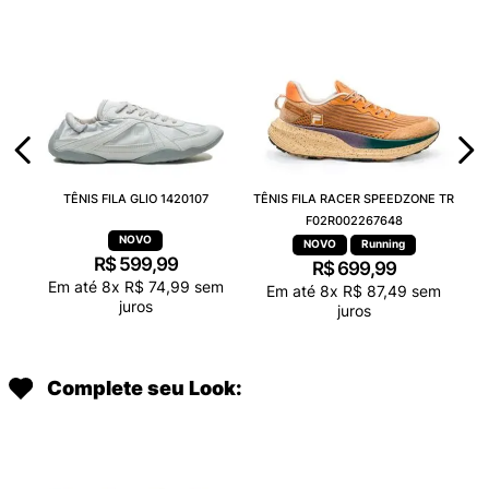
TÊNIS FILA GLIO 1420107
TÊNIS FILA RACER SPEEDZONE TR
F02R002267648
Running
R$
599
,
99
R$
699
,
99
Em até
8
x
R$
74
,
99
sem
Em até
8
x
R$
87
,
49
sem
juros
juros
Complete seu Look: