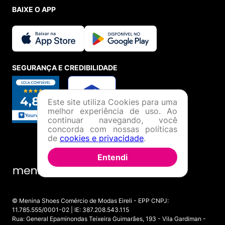
BAIXE O APP
SEGURANÇA E CREDIBILIDADE
Este site utiliza Cookies para uma
melhor experiência de uso. Ao
continuar navegando, você
concorda com nossas políticas
de
cookies e privacidade
.
Entendi
© Menina Shoes Comércio de Modas Eireli - EPP CNPJ:
11.785.555/0001-02 | IE: 387.208.543.115
Rua: General Epaminondas Teixeira Guimarães, 193 - Vila Gardiman -