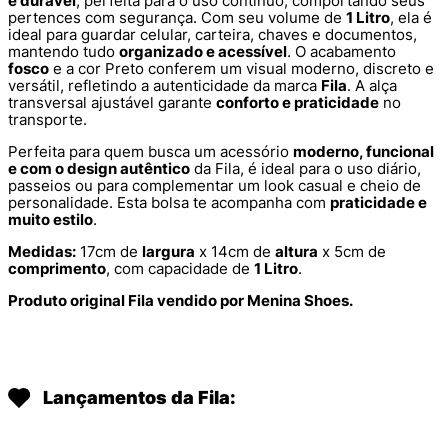
e durável
, perfeita para o uso contínuo, comportando seus
pertences com segurança. Com seu volume de
1 Litro
, ela é
ideal para guardar celular, carteira, chaves e documentos,
mantendo tudo
organizado e acessível
. O acabamento
fosco
e a cor Preto conferem um visual moderno, discreto e
versátil, refletindo a autenticidade da marca
Fila
. A alça
transversal ajustável garante
conforto e praticidade
no
transporte.
Perfeita para quem busca um acessório
moderno, funcional
e com o design autêntico
da Fila, é ideal para o uso diário,
passeios ou para complementar um look casual e cheio de
personalidade. Esta bolsa te acompanha com
praticidade e
muito estilo
.
Medidas:
17cm de
largura
x 14cm de
altura
x 5cm de
comprimento
, com capacidade de
1 Litro
.
Produto original Fila vendido por Menina Shoes.
Lançamentos da Fila: