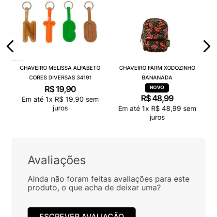
CHAVEIRO MELISSA ALFABETO
CHAVEIRO FARM XODOZINHO
CORES DIVERSAS 34191
BANANADA
R$
19
,
90
R$
48
,
99
Em até
1
x
R$
19
,
90
sem
juros
Em até
1
x
R$
48
,
99
sem
juros
Avaliações
Ainda não foram feitas avaliações para este
produto, o que acha de deixar uma?
ESCREVER AVALIAÇÃO