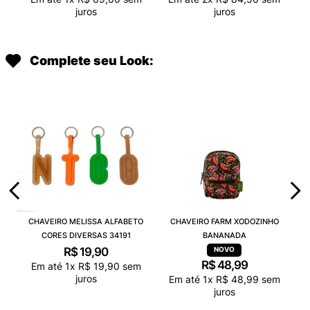
juros
juros
Complete seu Look:
CHAVEIRO MELISSA ALFABETO
CHAVEIRO FARM XODOZINHO
CORES DIVERSAS 34191
BANANADA
R$
19
,
90
R$
48
,
99
Em até
1
x
R$
19
,
90
sem
juros
Em até
1
x
R$
48
,
99
sem
juros