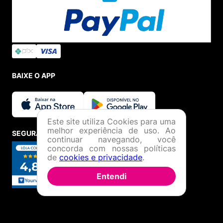
BAIXE O APP
Este site utiliza Cookies para uma
melhor experiência de uso. Ao
SEGURANÇA E CREDIBILIDADE
continuar navegando, você
concorda com nossas políticas
de
cookies e privacidade
.
Entendi