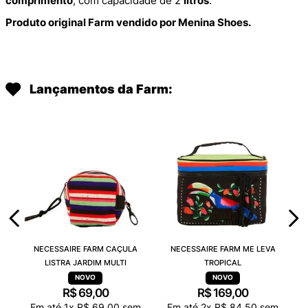
comprimento
, com capacidade de 2
litros
.
Produto original Farm vendido por Menina Shoes.
Lançamentos da Farm:
NECESSAIRE FARM CAÇULA
NECESSAIRE FARM ME LEVA
LISTRA JARDIM MULTI
TROPICAL
R$
69
,
00
R$
169
,
00
Em até
1
x
R$
69
,
00
sem
Em até
2
x
R$
84
,
50
sem