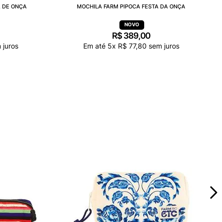
A DE ONÇA
MOCHILA FARM PIPOCA FESTA DA ONÇA
R$
389
,
00
 juros
Em até
5
x
R$
77
,
80
sem juros