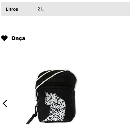
2 L
Litros
Onça