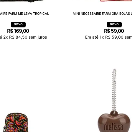
AIRE FARM ME LEVA TROPICAL
MINI NECESSAIRE FARM ORA BOLAS 
R$
169
,
00
R$
59
,
00
té
2
x
R$
84
,
50
sem juros
Em até
1
x
R$
59
,
00
sem