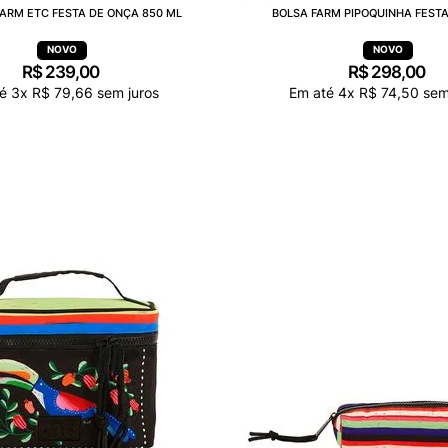
ARM ETC FESTA DE ONÇA 850 ML
BOLSA FARM PIPOQUINHA FEST
R$
239
,
00
R$
298
,
00
té
3
x
R$
79
,
66
sem juros
Em até
4
x
R$
74
,
50
sem