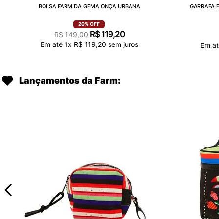
BOLSA FARM DA GEMA ONÇA URBANA
GARRAFA F
20%
OFF
R$
119
,
20
R$
149
,
00
Em até
1
x
R$
119
,
20
sem juros
Em a
Lançamentos da Farm: