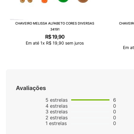
CHAVEIRO MELISSA ALFABETO CORES DIVERSAS
CHAVEIR
34191
R$
19
,
90
Em até
1
x
R$
19
,
90
sem juros
Em a
Avaliações
5
estrelas
6
4
estrelas
0
3
estrelas
0
2
estrelas
0
1
estrelas
0