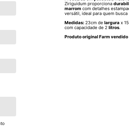
Ziriguidum proporciona
durabi
marrom
com detalhes estampad
versátil, ideal para quem busc
Medidas:
23cm de
largura
x 1
com capacidade de 2
litros
.
Produto original Farm vendido
nto