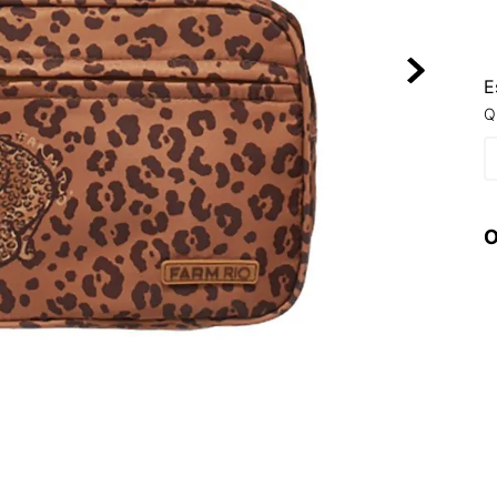
10
º
VANS TÊNI
E
Q
O