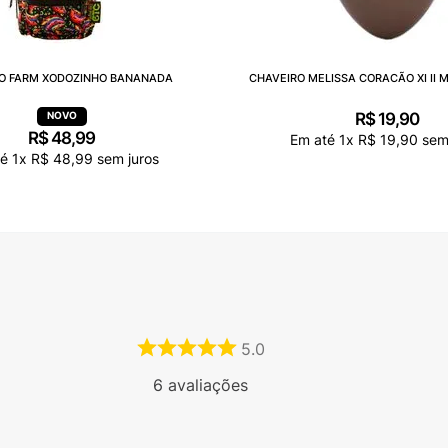
O FARM XODOZINHO BANANADA
CHAVEIRO MELISSA CORACÃO XI II 
R$
19
,
90
R$
48
,
99
Em até
1
x
R$
19
,
90
sem 
té
1
x
R$
48
,
99
sem juros
5.0
6
avaliações