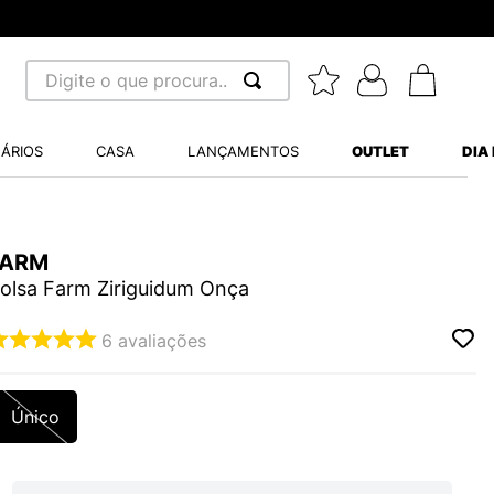
Digite o que procura...
 BUSCADOS
ÁRIOS
CASA
LANÇAMENTOS
OUTLET
DIA
S BALANCE 530
MINI BABY
FARM
A WHITE
olsa Farm Ziriguidum Onça
6
avaliações
LIDE
Único
NCE 204L