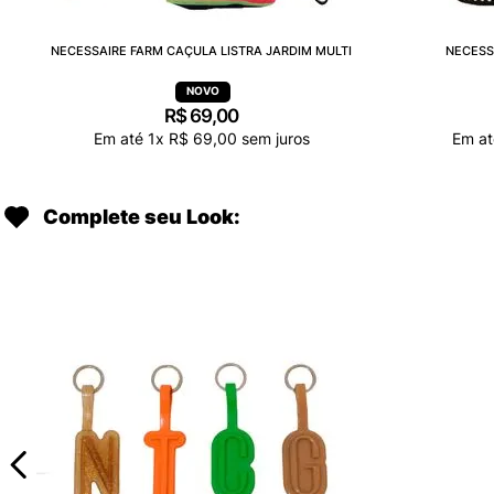
NECESSAIRE FARM CAÇULA LISTRA JARDIM MULTI
NECESS
R$
69
,
00
Em até
1
x
R$
69
,
00
sem juros
Em a
Complete seu Look: