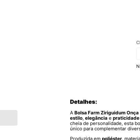
C
N
Detalhes:
A
Bolsa Farm Ziriguidum Onça
estilo
,
elegância
e
praticidade
cheia de personalidade, esta b
único para complementar divers
Produzida em
poliéster
, materi