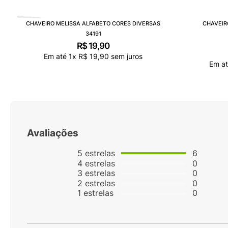
CHAVEIRO MELISSA ALFABETO CORES DIVERSAS
CHAVEIR
34191
R$
19
,
90
Em até
1
x
R$
19
,
90
sem juros
Em a
Avaliações
5
estrelas
6
4
estrelas
0
3
estrelas
0
2
estrelas
0
1
estrelas
0