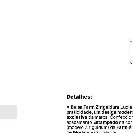
C
N
Detalhes:
A
Bolsa Farm Ziriguidum Lucia
praticidade, um design modern
exclusiva
da marca. Confecci
acabamento
Estampado
na co
(modelo Ziriguidum) da
Farm
é 
de
Moda
e estilo alegre.