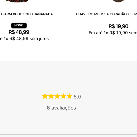
O FARM XODOZINHO BANANADA
CHAVEIRO MELISSA CORACÃO XI II 
R$
19
,
90
R$
48
,
99
Em até
1
x
R$
19
,
90
sem 
té
1
x
R$
48
,
99
sem juros
5.0
6
avaliações