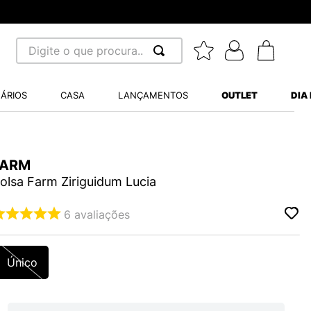
m juros - Parcela mínima R$ 70,00
Digite o que procura...
 BUSCADOS
ÁRIOS
CASA
LANÇAMENTOS
OUTLET
DIA
S BALANCE 530
A WHITE
FARM
MINI BABY
olsa Farm Ziriguidum Lucia
6
avaliações
LIDE
Único
S VANS ULTRARANGE