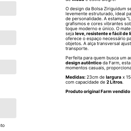
O design da Bolsa Ziriguidum s
levemente estruturado, ideal p
de personalidade. A estampa "Lu
grafismos e cores vibrantes so
toque moderno e único. O mate
seja
leve, resistente e fácil de 
oferece o espaço necessário pa
objetos. A alça transversal ajus
transporte.
Perfeita para quem busca um a
design autêntico
da Farm, esta 
momentos casuais, proporcio
Medidas:
23cm de
largura
x 1
com capacidade de
2 Litros
.
Produto original Farm vendido
nto