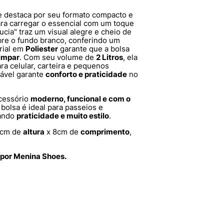
e destaca por seu formato compacto e
ara carregar o essencial com um toque
cia" traz um visual alegre e cheio de
bre o fundo branco, conferindo um
rial em
Poliester
garante que a bolsa
limpar
. Com seu volume de
2 Litros
, ela
ra celular, carteira e pequenos
tável garante
conforto e praticidade
no
cessório
moderno, funcional e com o
bolsa é ideal para passeios e
nando
praticidade e muito estilo
.
5cm de
altura
x 8cm de
comprimento
,
 por Menina Shoes.