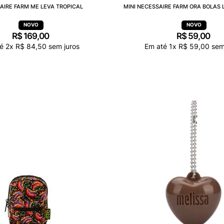
AIRE FARM ME LEVA TROPICAL
MINI NECESSAIRE FARM ORA BOLAS 
R$
169
,
00
R$
59
,
00
té
2
x
R$
84
,
50
sem juros
Em até
1
x
R$
59
,
00
sem