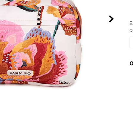
10
º
NEW BALA
E
Q
O