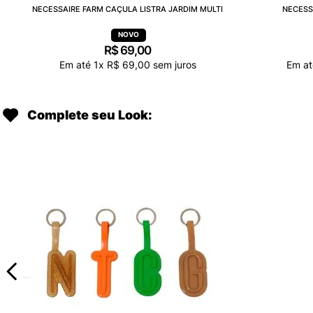
NECESSAIRE FARM CAÇULA LISTRA JARDIM MULTI
NECESS
R$
69
,
00
Em até
1
x
R$
69
,
00
sem juros
Em a
Complete seu Look: