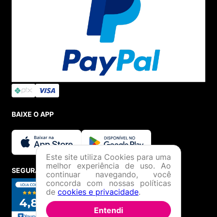
BAIXE O APP
Este site utiliza Cookies para uma
melhor experiência de uso. Ao
SEGURANÇA E CREDIBILIDADE
continuar navegando, você
concorda com nossas políticas
de
cookies e privacidade
.
Entendi