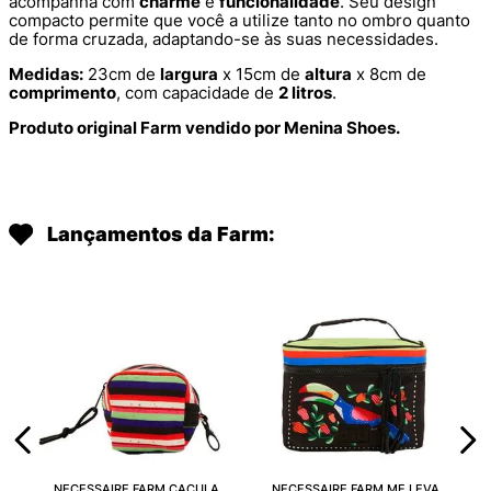
acompanha com
charme
e
funcionalidade
. Seu design
compacto permite que você a utilize tanto no ombro quanto
de forma cruzada, adaptando-se às suas necessidades.
Medidas:
23cm de
largura
x 15cm de
altura
x 8cm de
comprimento
, com capacidade de
2 litros
.
Produto original Farm vendido por Menina Shoes.
Lançamentos da Farm:
NECESSAIRE FARM CAÇULA
NECESSAIRE FARM ME LEVA