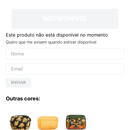
9
º
VANS TÊNIS VANS ULTRARANGE
10
º
NEW BALANCE 204L
INDISPONÍVEL
Este produto não está disponível no momento
Quero que me avisem quando estiver disponível
ENVIAR
Outras cores: