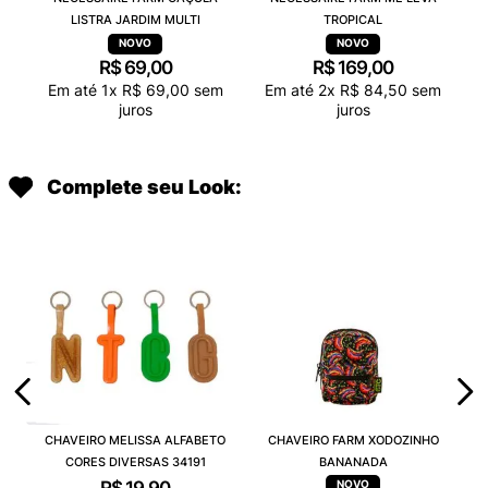
LISTRA JARDIM MULTI
TROPICAL
R$
69
,
00
R$
169
,
00
Em até
1
x
R$
69
,
00
sem
Em até
2
x
R$
84
,
50
sem
juros
juros
Complete seu Look:
CHAVEIRO MELISSA ALFABETO
CHAVEIRO FARM XODOZINHO
CORES DIVERSAS 34191
BANANADA