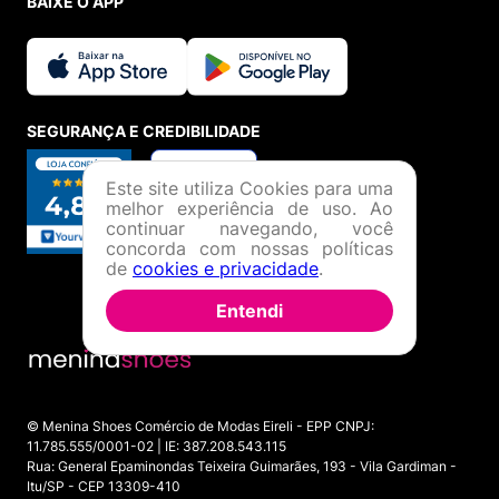
BAIXE O APP
SEGURANÇA E CREDIBILIDADE
Este site utiliza Cookies para uma
melhor experiência de uso. Ao
continuar navegando, você
concorda com nossas políticas
de
cookies e privacidade
.
Entendi
© Menina Shoes Comércio de Modas Eireli - EPP CNPJ:
11.785.555/0001-02 | IE: 387.208.543.115
Rua: General Epaminondas Teixeira Guimarães, 193 - Vila Gardiman -
Itu/SP - CEP 13309-410