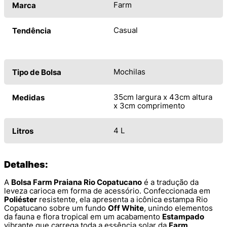
Farm
Marca
Casual
Tendência
Mochilas
Tipo de Bolsa
35cm largura x 43cm altura
Medidas
x 3cm comprimento
4 L
Litros
Detalhes:
A
Bolsa Farm Praiana Rio Copatucano
é a tradução da
leveza carioca em forma de acessório. Confeccionada em
Poliéster
resistente, ela apresenta a icônica estampa Rio
Copatucano sobre um fundo
Off White
, unindo elementos
da fauna e flora tropical em um acabamento
Estampado
vibrante que carrega toda a essência solar da
Farm
.