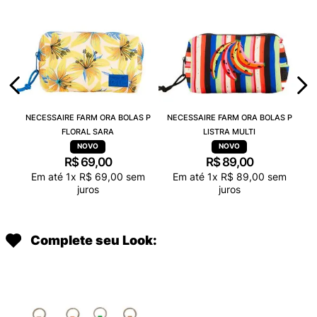
NECESSAIRE FARM ORA BOLAS P
NECESSAIRE FARM ORA BOLAS P
FLORAL SARA
LISTRA MULTI
R$
69
,
00
R$
89
,
00
Em até
1
x
R$
69
,
00
sem
Em até
1
x
R$
89
,
00
sem
juros
juros
Complete seu Look: