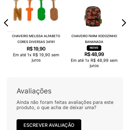
CHAVEIRO MELISSA ALFABETO
CHAVEIRO FARM XODOZINHO
CORES DIVERSAS 34191
BANANADA
R$
19
,
90
R$
48
,
99
Em até
1
x
R$
19
,
90
sem
juros
Em até
1
x
R$
48
,
99
sem
juros
Avaliações
Ainda não foram feitas avaliações para este
produto, o que acha de deixar uma?
ESCREVER AVALIAÇÃO