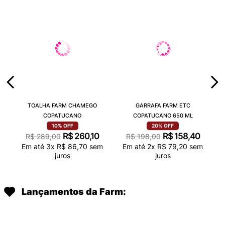
TOALHA FARM CHAMEGO
GARRAFA FARM ETC
COPATUCANO
COPATUCANO 650 ML
10%
OFF
20%
OFF
R$
260
,
10
R$
158
,
40
R$
289
,
00
R$
198
,
00
Em até
3
x
R$
86
,
70
sem
Em até
2
x
R$
79
,
20
sem
juros
juros
Lançamentos da Farm: