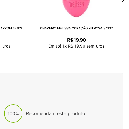
MARROM 34102
CHAVEIRO MELISSA CORAÇÃO XIII ROSA 34102
R$
19
,
90
juros
Em até
1
x
R$
19
,
90
sem juros
100%
Recomendam este produto