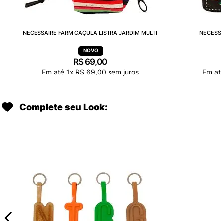
NECESSAIRE FARM CAÇULA LISTRA JARDIM MULTI
NECESS
R$
69
,
00
Em até
1
x
R$
69
,
00
sem juros
Em a
Complete seu Look: