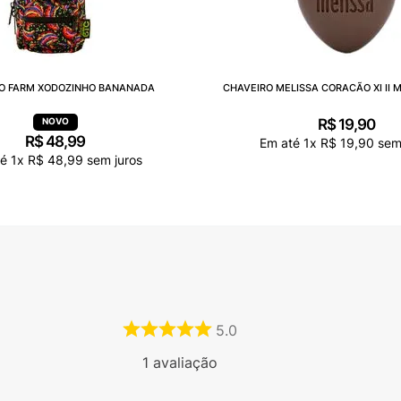
O FARM XODOZINHO BANANADA
CHAVEIRO MELISSA CORACÃO XI II 
R$
19
,
90
R$
48
,
99
Em até
1
x
R$
19
,
90
sem 
té
1
x
R$
48
,
99
sem juros
5.0
1
avaliação