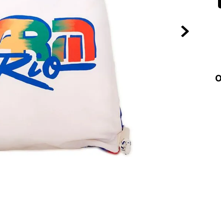
10
º
NEW 530
O