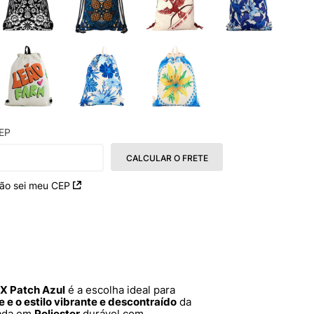
EP
CALCULAR O FRETE
ão sei meu CEP
X Patch Azul
é a escolha ideal para
e e o estilo vibrante e descontraído
da
nada em
Poliester
durável com