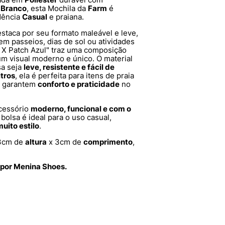
r
Branco
, esta Mochila da
Farm
é
dência
Casual
e praiana.
estaca por seu formato maleável e leve,
 em passeios, dias de sol ou atividades
w X Patch Azul" traz uma composição
um visual moderno e único. O material
sa seja
leve, resistente e fácil de
itros
, ela é perfeita para itens de praia
as garantem
conforto e praticidade
no
cessório
moderno, funcional e com o
bolsa é ideal para o uso casual,
uito estilo
.
3cm de
altura
x 3cm de
comprimento
,
 por Menina Shoes.