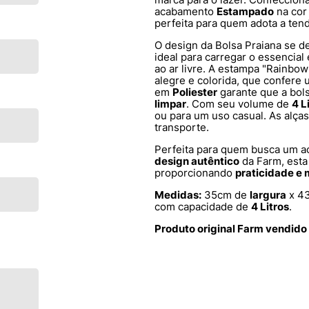
acabamento
Estampado
na co
perfeita para quem adota a ten
O design da Bolsa Praiana se d
ideal para carregar o essencial
ao ar livre. A estampa "Rainbo
alegre e colorida, que confere 
em
Poliester
garante que a bol
limpar
. Com seu volume de
4 L
ou para um uso casual. As alç
transporte.
Perfeita para quem busca um a
design autêntico
da Farm, esta 
proporcionando
praticidade e m
Medidas:
35cm de
largura
x 4
com capacidade de
4 Litros
.
Produto original Farm vendido