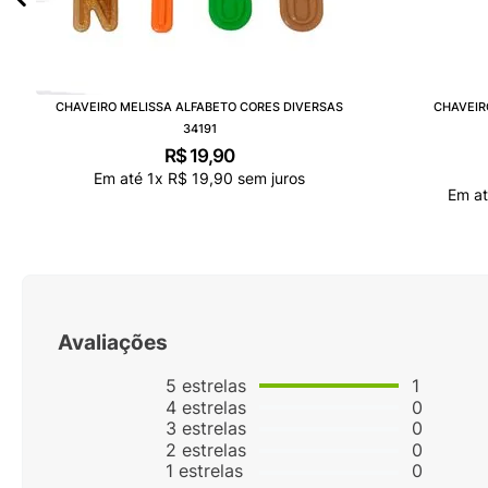
CHAVEIRO MELISSA ALFABETO CORES DIVERSAS
CHAVEIR
34191
R$
19
,
90
Em até
1
x
R$
19
,
90
sem juros
Em a
Avaliações
5
estrelas
1
4
estrelas
0
3
estrelas
0
2
estrelas
0
1
estrelas
0