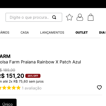
Digite o que procura...
 BUSCADOS
ÁRIOS
CASA
LANÇAMENTOS
OUTLET
DIA
S BALANCE 530
MINI BABY
FARM
A WHITE
olsa Farm Praiana Rainbow X Patch Azul
$
189
,
00
R$
151
,
20
20%
OFF
m até
2
x
R$
75
,
60
sem juros
LIDE
1
avaliação
S VANS ULTRARANGE
TRY
Único