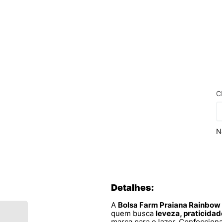
C
N
Detalhes:
A
Bolsa Farm Praiana Rainbow 
quem busca
leveza, praticidad
marca para o lazer. Confeccio