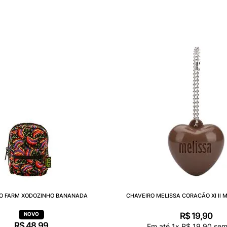
O FARM XODOZINHO BANANADA
CHAVEIRO MELISSA CORACÃO XI II 
R$
19
,
90
R$
48
,
99
Em até
1
x
R$
19
,
90
sem 