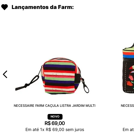
Lançamentos da Farm:
NECESSAIRE FARM CAÇULA LISTRA JARDIM MULTI
NECESS
R$
69
,
00
Em até
1
x
R$
69
,
00
sem juros
Em a