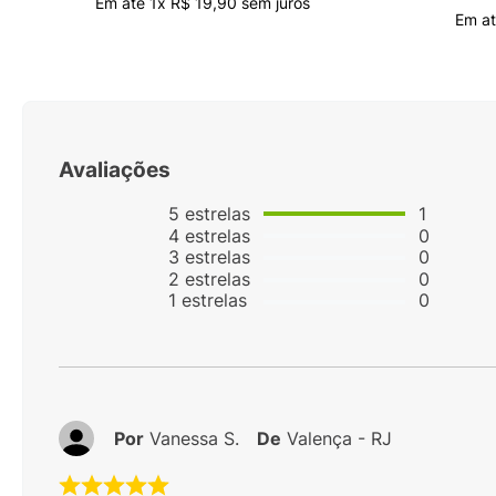
Em até
1
x
R$
19
,
90
sem juros
Em a
Avaliações
5
estrelas
1
4
estrelas
0
3
estrelas
0
2
estrelas
0
1
estrelas
0
Por
Vanessa S.
De
Valença - RJ