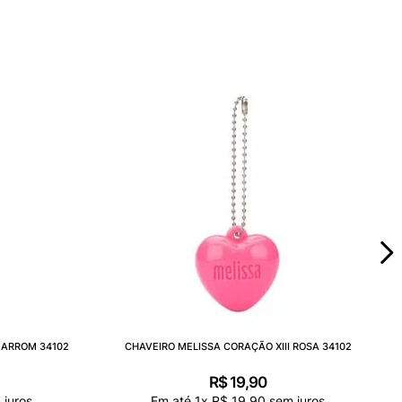
MARROM 34102
CHAVEIRO MELISSA CORAÇÃO XIII ROSA 34102
R$
19
,
90
juros
Em até
1
x
R$
19
,
90
sem juros