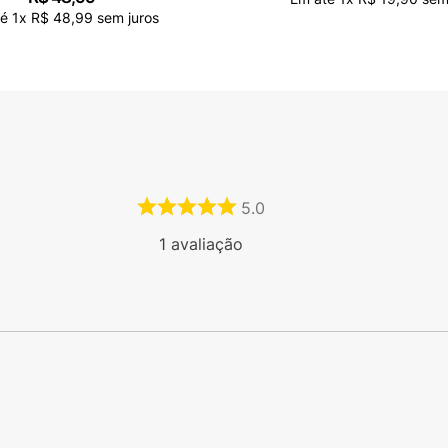
té
1
x
R$
48
,
99
sem juros
5.0
1
avaliação