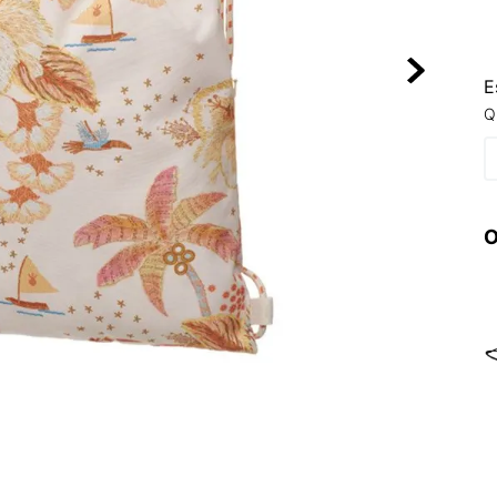
10
º
VANS TÊNI
E
Q
O