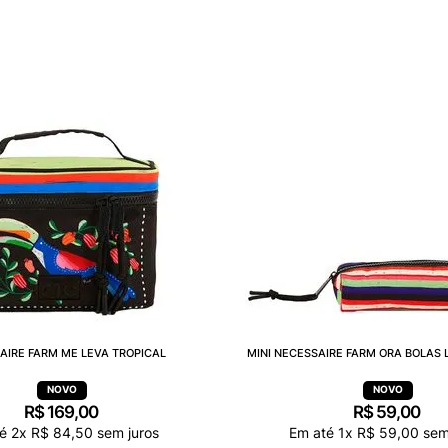
AIRE FARM ME LEVA TROPICAL
MINI NECESSAIRE FARM ORA BOLAS 
R$
169
,
00
R$
59
,
00
té
2
x
R$
84
,
50
sem juros
Em até
1
x
R$
59
,
00
sem