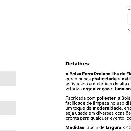
C
N
Detalhes:
A
Bolsa Farm Praiana Ilha de 
quem busca
praticidade
e
esti
sofisticado e materiais de alta 
valoriza
organização
e
funcion
Fabricada com
poliéster
, a Bol
facilidade de limpeza no uso d
um toque de
modernidade
, en
seja usada em diversas ocasiõe
pronta para qualquer evento, 
Medidas:
35cm de
largura
x 4