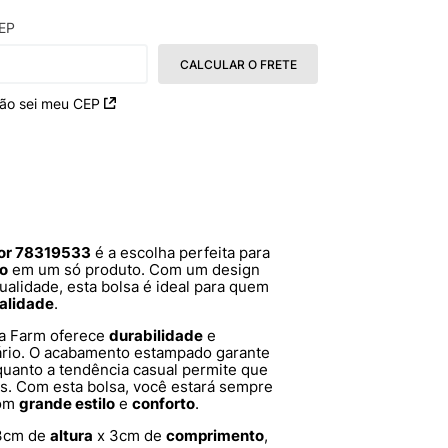
EP
CALCULAR O FRETE
ão sei meu CEP
Flor 78319533
é a escolha perfeita para
lo
em um só produto. Com um design
qualidade, esta bolsa é ideal para quem
alidade
.
sa Farm oferece
durabilidade
e
iário. O acabamento estampado garante
quanto a tendência casual permite que
s. Com esta bolsa, você estará sempre
com
grande estilo
e
conforto
.
3cm de
altura
x 3cm de
comprimento
,