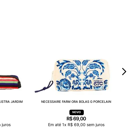
LISTRA JARDIM
NECESSAIRE FARM ORA BOLAS G PORCELAIN
R$
69
,
00
 juros
Em até
1
x
R$
69
,
00
sem juros