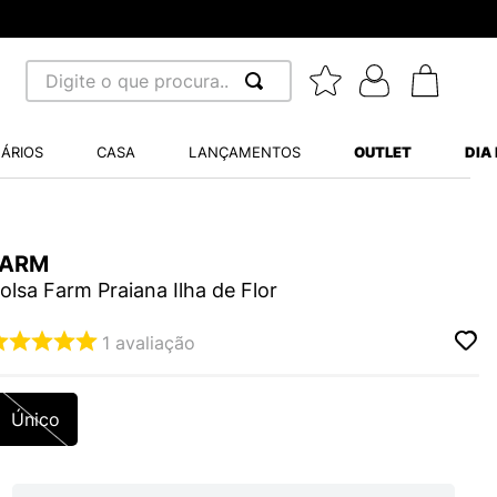
8x sem juros - Parcela mínima R$ 70,00
Digite o que procura...
 BUSCADOS
ÁRIOS
CASA
LANÇAMENTOS
OUTLET
DIA
S BALANCE 530
MINI BABY
FARM
A WHITE
olsa Farm Praiana Ilha de Flor
1
avaliação
LIDE
Único
NCE 204L