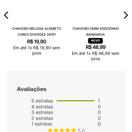
CHAVEIRO MELISSA ALFABETO
CHAVEIRO FARM XODOZINHO
CORES DIVERSAS 34191
BANANADA
R$
19
,
90
R$
48
,
99
Em até
1
x
R$
19
,
90
sem
juros
Em até
1
x
R$
48
,
99
sem
juros
Avaliações
5
estrelas
1
4
estrelas
0
3
estrelas
0
2
estrelas
0
1
estrelas
0
5.0