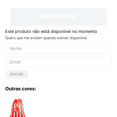
9
º
NEW 530
10
º
VANS TÊNIS VANS ULTRARANGE
INDISPONÍVEL
Este produto não está disponível no momento
Quero que me avisem quando estiver disponível
ENVIAR
Outras cores: