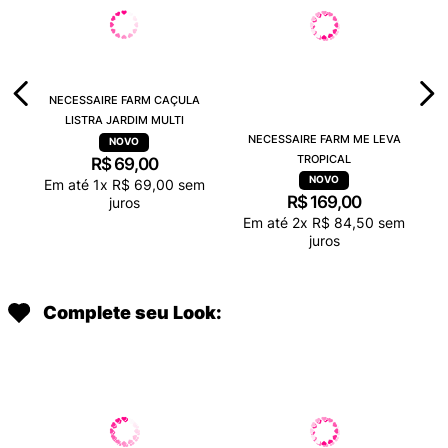
NECESSAIRE FARM CAÇULA
LISTRA JARDIM MULTI
NECESSAIRE FARM ME LEVA
TROPICAL
R$
69
,
00
Em até
1
x
R$
69
,
00
sem
R$
169
,
00
juros
Em até
2
x
R$
84
,
50
sem
juros
Complete seu Look: