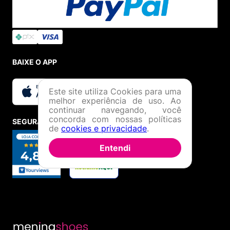
BAIXE O APP
Este site utiliza Cookies para uma
melhor experiência de uso. Ao
continuar navegando, você
concorda com nossas políticas
SEGURANÇA E CREDIBILIDADE
de
cookies e privacidade
.
Entendi