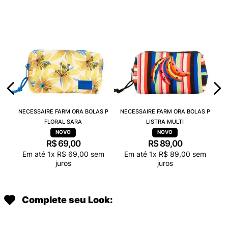
NECESSAIRE FARM ORA BOLAS P
NECESSAIRE FARM ORA BOLAS P
FLORAL SARA
LISTRA MULTI
R$
69
,
00
R$
89
,
00
Em até
1
x
R$
69
,
00
sem
Em até
1
x
R$
89
,
00
sem
juros
juros
Complete seu Look: