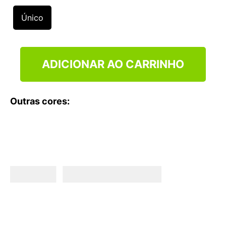
9
º
NEW 530
Único
10
º
VEJA COUNTRY
ADICIONAR AO CARRINHO
Outras cores: