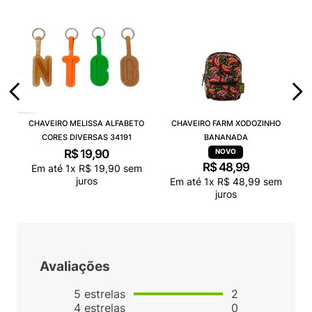
CHAVEIRO MELISSA ALFABETO
CHAVEIRO FARM XODOZINHO
CORES DIVERSAS 34191
BANANADA
R$
19
,
90
R$
48
,
99
Em até
1
x
R$
19
,
90
sem
juros
Em até
1
x
R$
48
,
99
sem
juros
Avaliações
5
estrelas
2
4
estrelas
0