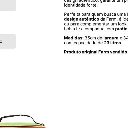
design autêntico, garante um p
identidade forte.
Perfeita para quem busca uma 
design autêntico
da Farm, é ide
ou para complementar um look c
bolsa te acompanha com
prati
Medidas:
35cm de
largura
x 3
to
com capacidade de
23 litros
.
Produto original Farm vendido