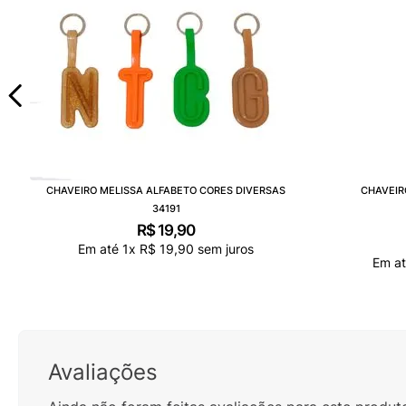
CHAVEIRO MELISSA ALFABETO CORES DIVERSAS
CHAVEIR
34191
R$
19
,
90
Em até
1
x
R$
19
,
90
sem juros
Em a
Avaliações