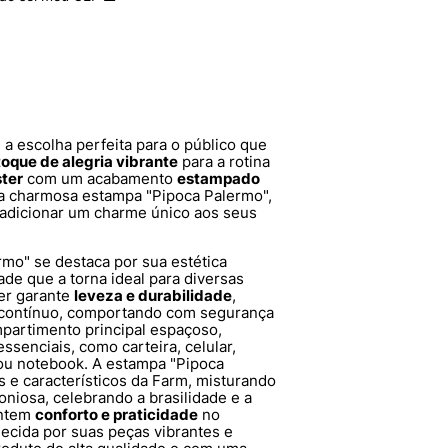
 a escolha perfeita para o público que
toque de alegria vibrante
para a rotina
ster
com um acabamento
estampado
a charmosa estampa "Pipoca Palermo",
a adicionar um charme único aos seus
rmo" se destaca por sua estética
ade que a torna ideal para diversas
ter garante
leveza e durabilidade
,
o contínuo, comportando com segurança
partimento principal espaçoso,
essenciais, como carteira, celular,
ou notebook. A estampa "Pipoca
s e característicos da Farm, misturando
niosa, celebrando a brasilidade e a
antem
conforto e praticidade
no
hecida por suas peças vibrantes e