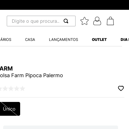
Digite o que procura...
 BUSCADOS
ÁRIOS
CASA
LANÇAMENTOS
OUTLET
DIA
S BALANCE 530
MINI BABY
FARM
A WHITE
olsa Farm Pipoca Palermo
LIDE
Único
S VANS ULTRARANGE
TRY