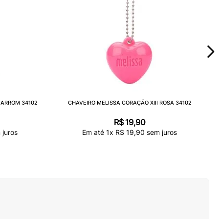
MARROM 34102
CHAVEIRO MELISSA CORAÇÃO XIII ROSA 34102
R$
19
,
90
juros
Em até
1
x
R$
19
,
90
sem juros