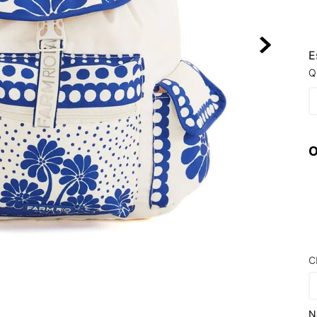
10
º
NEW 530
E
Q
O
C
N