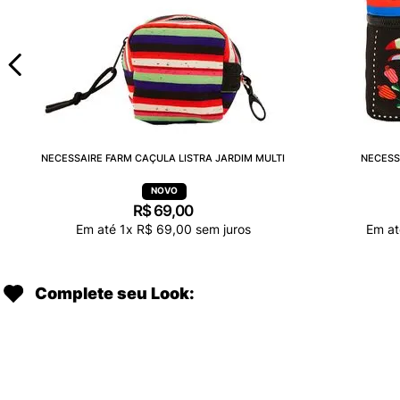
NECESSAIRE FARM CAÇULA LISTRA JARDIM MULTI
NECESS
R$
69
,
00
Em até
1
x
R$
69
,
00
sem juros
Em a
Complete seu Look: