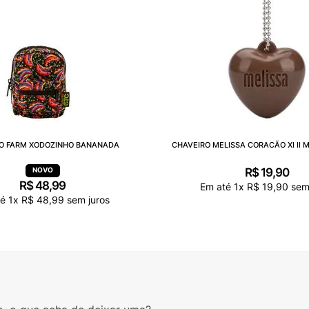
O FARM XODOZINHO BANANADA
CHAVEIRO MELISSA CORACÃO XI II 
R$
19
,
90
R$
48
,
99
Em até
1
x
R$
19
,
90
sem 
té
1
x
R$
48
,
99
sem juros