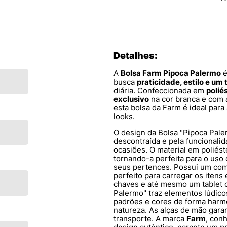
Detalhes:
A
Bolsa Farm Pipoca Palermo
é
busca
praticidade, estilo e um 
diária. Confeccionada em
polié
exclusivo
na cor branca e com 
esta bolsa da Farm é ideal par
looks.
O design da Bolsa "Pipoca Pale
descontraída e pela funcionalid
ocasiões. O material em poliés
tornando-a perfeita para o us
seus pertences. Possui um com
perfeito para carregar os itens 
chaves e até mesmo um tablet 
Palermo" traz elementos lúdico
padrões e cores de forma harmo
natureza. As alças de mão gar
transporte. A marca
Farm
, con