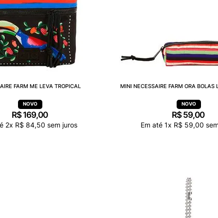
AIRE FARM ME LEVA TROPICAL
MINI NECESSAIRE FARM ORA BOLAS 
R$
169
,
00
R$
59
,
00
té
2
x
R$
84
,
50
sem juros
Em até
1
x
R$
59
,
00
sem