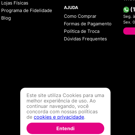
Lojas Físicas
AJUDA
(
Programa de Fidelidade
Como Comprar
Seg. à
Blog
Sex. 
Formas de Pagamento
Política de Troca
Dúvidas Frequentes
Este site utiliza Cookies para uma
melhor experiência de uso. Ao
continuar navegando, você
concorda com nossas políticas
de
cookies e privacidade
.
Entendi