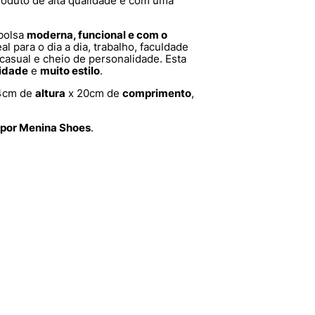
roduto de alta qualidade e com uma
bolsa
moderna, funcional e com o
al para o dia a dia, trabalho, faculdade
asual e cheio de personalidade. Esta
cidade
e
muito estilo
.
4cm de
altura
x 20cm de
comprimento
,
 por Menina Shoes
.