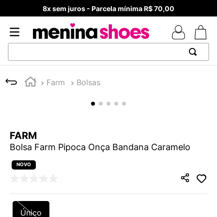
8x sem juros - Parcela mínima R$ 70,00
TERMOS MAIS BUSCADOS
Farm
Bolsas
1
º
TÊNIS NEWS BALANCE 530
2
º
MELISSAS MINI BABY
3
º
NEW 9060
FARM
4
º
TÊNIS VEJA WHITE
Bolsa Farm Pipoca Onça Bandana Caramelo
5
º
ADIDAS
6
º
SAMBA
7
º
MELISSA SLIDE
8
º
VANS TÊNIS VANS ULTRARANGE
Único