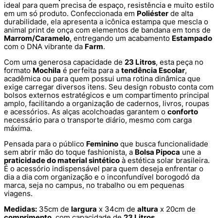
ideal para quem precisa de espaço, resistência e muito estilo
em um só produto. Confeccionada em
Poliéster
de alta
durabilidade, ela apresenta a icônica estampa que mescla o
animal print de onça com elementos de bandana em tons de
Marrom/Caramelo
, entregando um acabamento
Estampado
com o DNA vibrante da
Farm
.
Com uma generosa capacidade de
23 Litros
, esta peça no
formato
Mochila
é perfeita para a
tendência Escolar
,
acadêmica ou para quem possui uma rotina dinâmica que
exige carregar diversos itens. Seu design robusto conta com
bolsos externos estratégicos e um compartimento principal
amplo, facilitando a organização de cadernos, livros, roupas
e acessórios. As alças acolchoadas garantem o
conforto
necessário para o transporte diário, mesmo com carga
máxima.
Pensada para o público
Feminino
que busca funcionalidade
sem abrir mão do toque fashionista, a
Bolsa Pipoca
une a
praticidade do material sintético
à estética solar brasileira.
É o acessório indispensável para quem deseja enfrentar o
dia a dia com organização e o inconfundível borogodó da
marca, seja no campus, no trabalho ou em pequenas
viagens.
Medidas:
35cm de
largura
x 34cm de
altura
x 20cm de
comprimento
, com capacidade de
23 Litros
.