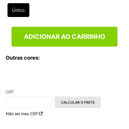
9
º
VANS TÊNIS VANS ULTRARANGE
Único
10
º
NEW BALANCE 204L
ADICIONAR AO CARRINHO
Outras cores:
CEP
CALCULAR O FRETE
Não sei meu CEP