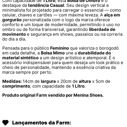
Com capacidade de
1 Litro
, esta
Bolsa de Ombro
é o
destaque da
tendência Casual
. Seu design vertical e
minimalista foi projetado para carregar o essencial — como
celular, chaves e cartões — com máxima leveza. A
alça em
gorgurão
personalizada com o logo da marca oferece
conforto e um toque de modernidade, permitindo o uso no
ombro ou de forma transversal, garantindo
liberdade de
movimento
e segurança em shows, passeios ou na correria
do dia a dia.
Pensada para o público
Feminino
que valoriza o borogodó
em cada detalhe, a
Bolsa Mimo
une a
durabilidade do
material sintético
a um design artístico e atemporal. É o
acessório indispensável para quem deseja um look prático e
cheio de personalidade, mantendo a essência criativa da
marca sempre por perto.
Medidas:
14cm de
largura
x 20cm de
altura
x 5cm de
comprimento
, com capacidade de
1 Litro
.
Produto original Farm vendido por Menina Shoes.
Lançamentos da Farm: