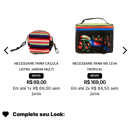
NECESSAIRE FARM CAÇULA
NECESSAIRE FARM ME LEVA
LISTRA JARDIM MULTI
TROPICAL
R$
69
,
00
R$
169
,
00
Em até
1
x
R$
69
,
00
sem
Em até
2
x
R$
84
,
50
sem
juros
juros
Complete seu Look: