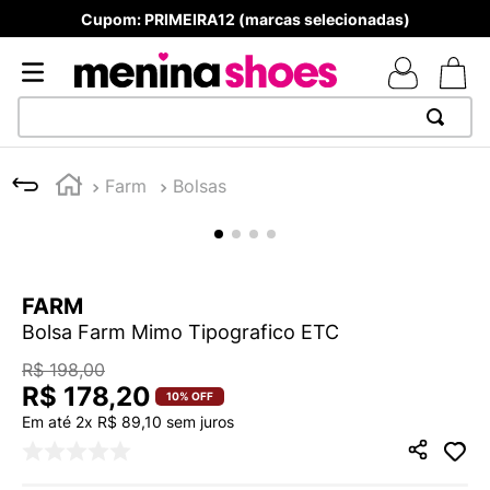
Cupom: PRIMEIRA12 (marcas selecionadas)
TERMOS MAIS BUSCADOS
Farm
Bolsas
1
º
TÊNIS NEWS BALANCE 530
2
º
NEW 9060
3
º
TÊNIS VEJA WHITE
FARM
4
º
MELISSAS MINI BABY
Bolsa Farm Mimo Tipografico ETC
5
º
ADIDAS
R$
198
,
00
6
º
SAMBA
R$
178
,
20
10%
OFF
Em até
2
x
R$
89
,
10
sem juros
7
º
MELISSA SLIDE
8
º
NEW 530