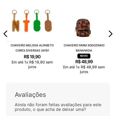
CHAVEIRO MELISSA ALFABETO
CHAVEIRO FARM XODOZINHO
CORES DIVERSAS 34191
BANANADA
R$
19
,
90
R$
48
,
99
Em até
1
x
R$
19
,
90
sem
juros
Em até
1
x
R$
48
,
99
sem
juros
Avaliações
Ainda não foram feitas avaliações para este
produto, o que acha de deixar uma?