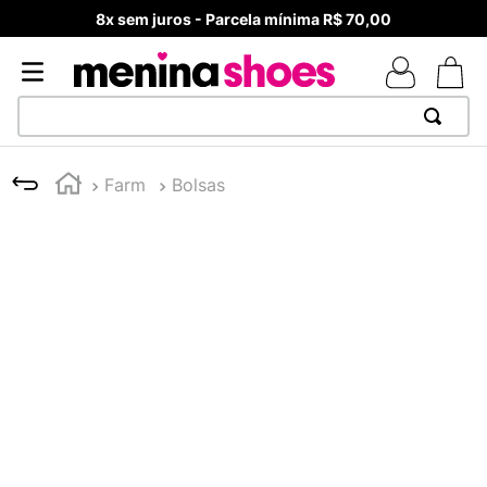
8x sem juros - Parcela mínima R$ 70,00
TERMOS MAIS BUSCADOS
Farm
Bolsas
1
º
TÊNIS NEWS BALANCE 530
2
º
MELISSAS MINI BABY
3
º
NEW 9060
4
º
TÊNIS VEJA WHITE
5
º
ADIDAS
6
º
SAMBA
7
º
MELISSA SLIDE
8
º
VANS TÊNIS VANS ULTRARANGE