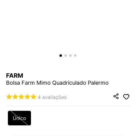
9
º
VEJA COUNTRY
10
º
NEW 530
FARM
Bolsa Farm Mimo Quadriculado Palermo
4
avaliações
Único