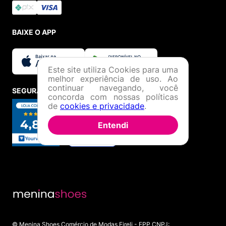
BAIXE O APP
Este site utiliza Cookies para uma
melhor experiência de uso. Ao
continuar navegando, você
SEGURANÇA E CREDIBILIDADE
concorda com nossas políticas
de
cookies e privacidade
.
Entendi
© Menina Shoes Comércio de Modas Eireli - EPP CNPJ: