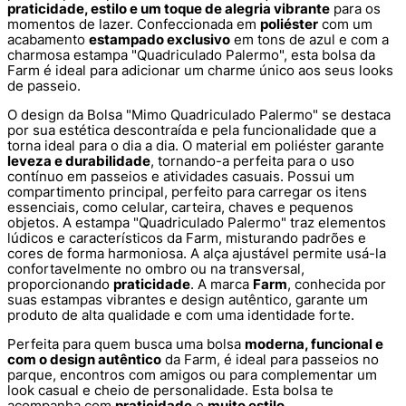
praticidade, estilo e um toque de alegria vibrante
para os
momentos de lazer. Confeccionada em
poliéster
com um
acabamento
estampado exclusivo
em tons de azul e com a
charmosa estampa "Quadriculado Palermo", esta bolsa da
Farm é ideal para adicionar um charme único aos seus looks
de passeio.
O design da Bolsa "Mimo Quadriculado Palermo" se destaca
por sua estética descontraída e pela funcionalidade que a
torna ideal para o dia a dia. O material em poliéster garante
leveza e durabilidade
, tornando-a perfeita para o uso
contínuo em passeios e atividades casuais. Possui um
compartimento principal, perfeito para carregar os itens
essenciais, como celular, carteira, chaves e pequenos
objetos. A estampa "Quadriculado Palermo" traz elementos
lúdicos e característicos da Farm, misturando padrões e
cores de forma harmoniosa. A alça ajustável permite usá-la
confortavelmente no ombro ou na transversal,
proporcionando
praticidade
. A marca
Farm
, conhecida por
suas estampas vibrantes e design autêntico, garante um
produto de alta qualidade e com uma identidade forte.
Perfeita para quem busca uma bolsa
moderna, funcional e
com o design autêntico
da Farm, é ideal para passeios no
parque, encontros com amigos ou para complementar um
look casual e cheio de personalidade. Esta bolsa te
acompanha com
praticidade
e
muito estilo
.