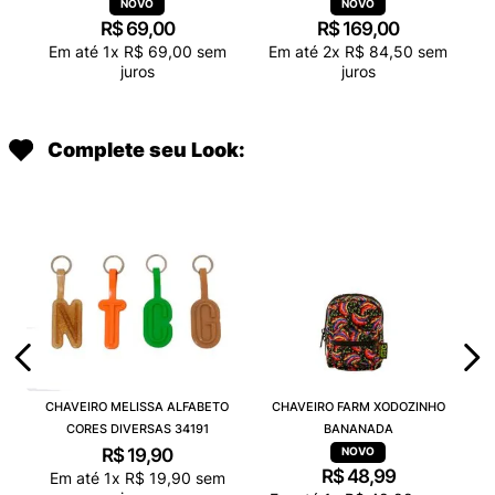
R$
69
,
00
R$
169
,
00
Em até
1
x
R$
69
,
00
sem
Em até
2
x
R$
84
,
50
sem
juros
juros
Complete seu Look:
CHAVEIRO MELISSA ALFABETO
CHAVEIRO FARM XODOZINHO
CORES DIVERSAS 34191
BANANADA
R$
19
,
90
R$
48
,
99
Em até
1
x
R$
19
,
90
sem