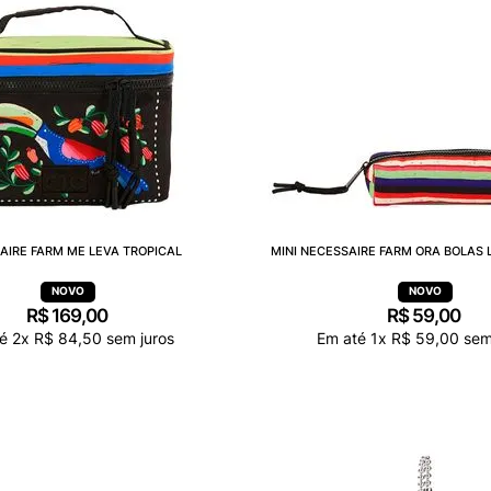
AIRE FARM ME LEVA TROPICAL
MINI NECESSAIRE FARM ORA BOLAS 
R$
169
,
00
R$
59
,
00
té
2
x
R$
84
,
50
sem juros
Em até
1
x
R$
59
,
00
sem