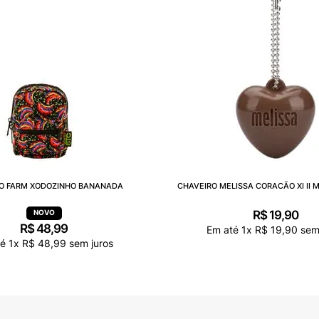
O FARM XODOZINHO BANANADA
CHAVEIRO MELISSA CORACÃO XI II 
R$
19
,
90
R$
48
,
99
Em até
1
x
R$
19
,
90
sem 
té
1
x
R$
48
,
99
sem juros