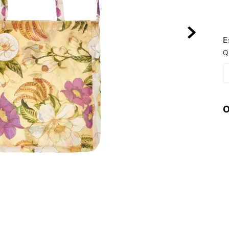
10
º
VEJA COUN
E
Q
O