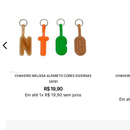
CHAVEIRO MELISSA ALFABETO CORES DIVERSAS
CHAVEIR
34191
R$
19
,
90
Em até
1
x
R$
19
,
90
sem juros
Em a