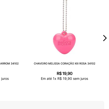
MARROM 34102
CHAVEIRO MELISSA CORAÇÃO XIII ROSA 34102
R$
19
,
90
juros
Em até
1
x
R$
19
,
90
sem juros