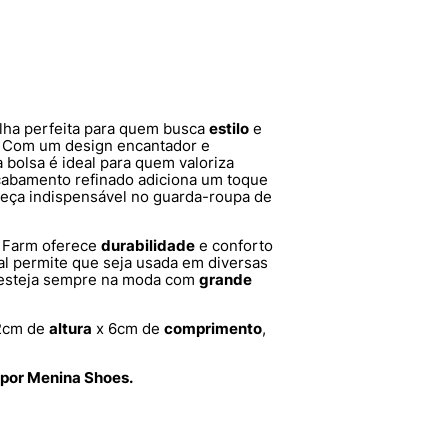
lha perfeita para quem busca
estilo
e
 Com um design encantador e
a bolsa é ideal para quem valoriza
cabamento refinado adiciona um toque
peça indispensável no guarda-roupa de
a Farm oferece
durabilidade
e conforto
ual permite que seja usada em diversas
 esteja sempre na moda com
grande
2cm de
altura
x 6cm de
comprimento
,
 por Menina Shoes.