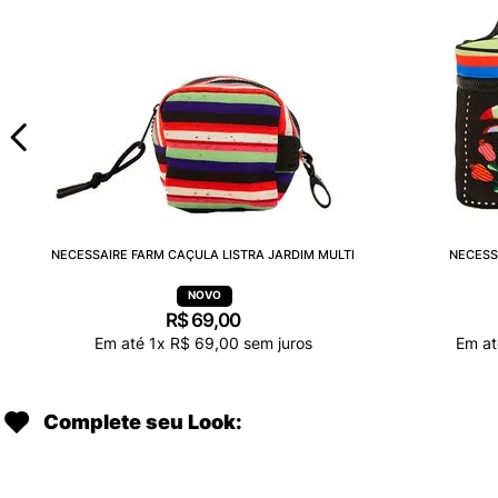
NECESSAIRE FARM CAÇULA LISTRA JARDIM MULTI
NECESS
R$
69
,
00
Em até
1
x
R$
69
,
00
sem juros
Em a
Complete seu Look: