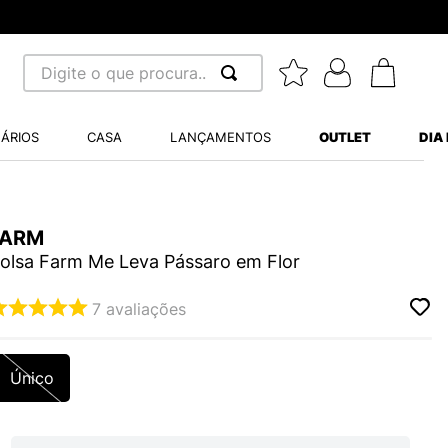
Digite o que procura...
 BUSCADOS
ÁRIOS
CASA
LANÇAMENTOS
OUTLET
DIA
S BALANCE 530
MINI BABY
A WHITE
FARM
olsa Farm Me Leva Pássaro em Flor
7
avaliações
LIDE
Único
S VANS ULTRARANGE