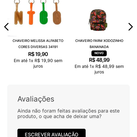
CHAVEIRO MELISSA ALFABETO
CHAVEIRO FARM XODOZINHO
CORES DIVERSAS 34191
BANANADA
R$
19
,
90
R$
48
,
99
Em até
1
x
R$
19
,
90
sem
juros
Em até
1
x
R$
48
,
99
sem
juros
Avaliações
Ainda não foram feitas avaliações para este
produto, o que acha de deixar uma?
ESCREVER AVALIAÇÃO