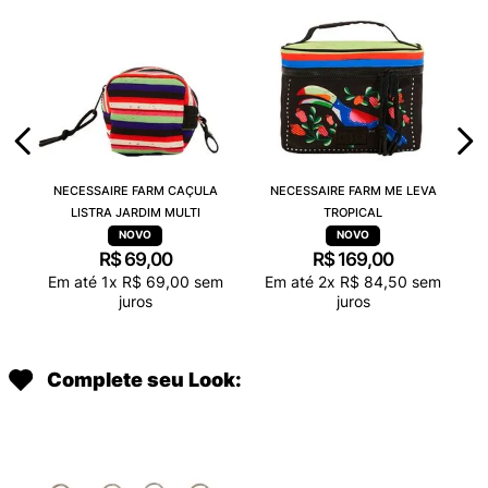
NECESSAIRE FARM CAÇULA
NECESSAIRE FARM ME LEVA
LISTRA JARDIM MULTI
TROPICAL
R$
69
,
00
R$
169
,
00
Em até
1
x
R$
69
,
00
sem
Em até
2
x
R$
84
,
50
sem
juros
juros
Complete seu Look: