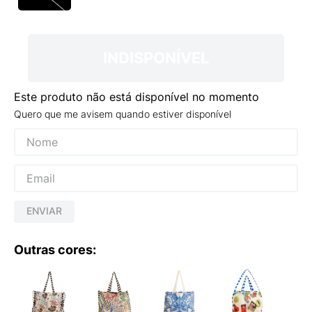
9
º
VANS TÊNIS VANS ULTRARANGE
10
º
NEW BALANCE 204L
INDISPONÍVEL
Este produto não está disponível no momento
Quero que me avisem quando estiver disponível
ENVIAR
Outras cores: