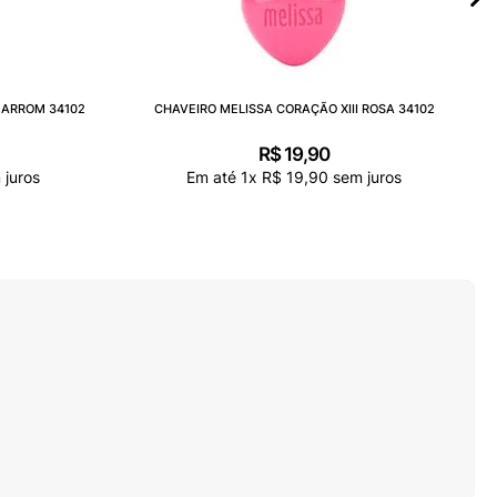
MARROM 34102
CHAVEIRO MELISSA CORAÇÃO XIII ROSA 34102
R$
19
,
90
juros
Em até
1
x
R$
19
,
90
sem juros