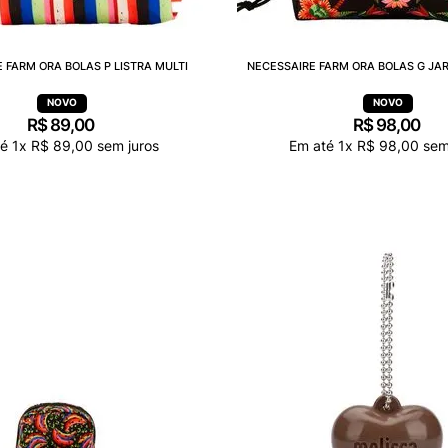
 FARM ORA BOLAS P LISTRA MULTI
NECESSAIRE FARM ORA BOLAS G JA
R$
89
,
00
R$
98
,
00
té
1
x
R$
89
,
00
sem juros
Em até
1
x
R$
98
,
00
sem