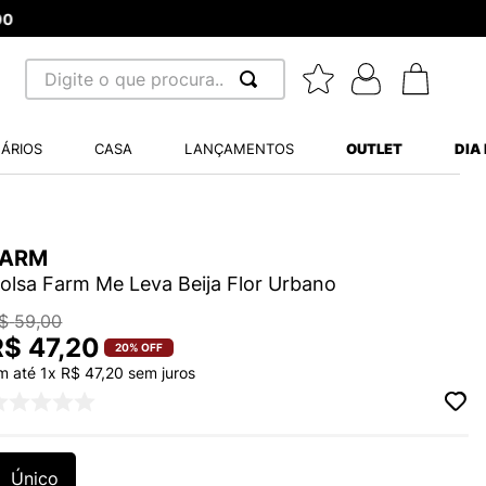
Digite o que procura...
 BUSCADOS
ÁRIOS
CASA
LANÇAMENTOS
OUTLET
DIA
S BALANCE 530
MINI BABY
FARM
A WHITE
olsa Farm Me Leva Beija Flor Urbano
$
59
,
00
R$
47
,
20
LIDE
20%
OFF
m até
1
x
R$
47
,
20
sem juros
TRY
S VANS ULTRARANGE
Único