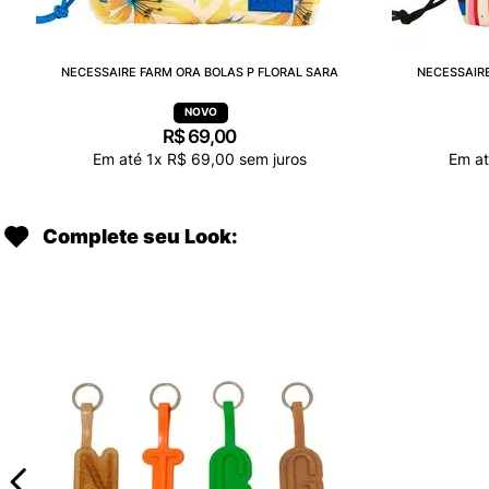
NECESSAIRE FARM ORA BOLAS P FLORAL SARA
NECESSAIRE
R$
69
,
00
Em até
1
x
R$
69
,
00
sem juros
Em a
Complete seu Look: