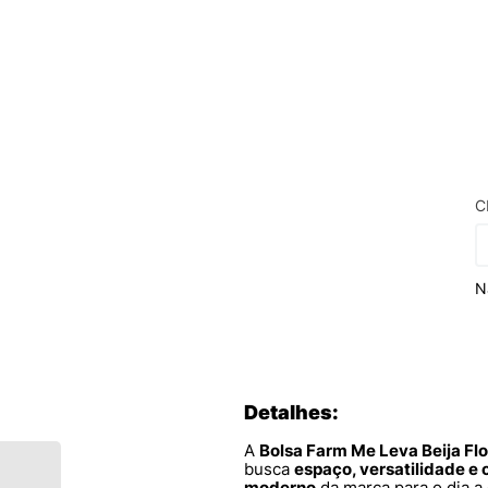
C
N
Detalhes:
A
Bolsa Farm Me Leva Beija Fl
busca
espaço, versatilidade e 
moderno
da marca para o dia a