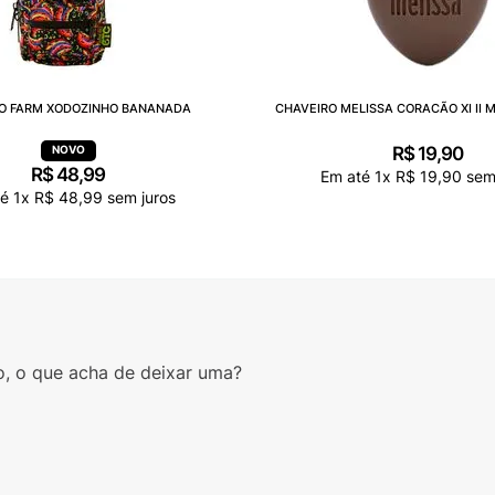
O FARM XODOZINHO BANANADA
CHAVEIRO MELISSA CORACÃO XI II 
R$
19
,
90
R$
48
,
99
Em até
1
x
R$
19
,
90
sem 
té
1
x
R$
48
,
99
sem juros
o, o que acha de deixar uma?