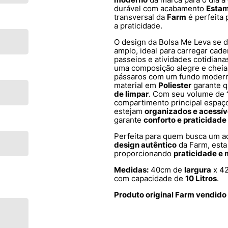
durável com acabamento
Esta
transversal da
Farm
é perfeita
a praticidade.
O design da Bolsa Me Leva se d
amplo, ideal para carregar cade
passeios e atividades cotidiana
uma composição alegre e cheia
pássaros com um fundo moderno
material em
Poliester
garante q
de limpar
. Com seu volume de
compartimento principal espaç
estejam
organizados e acessív
garante
conforto e praticidade
Perfeita para quem busca um a
design autêntico
da Farm, esta 
proporcionando
praticidade e m
Medidas:
40cm de
largura
x 4
com capacidade de
10 Litros
.
Produto original Farm vendido