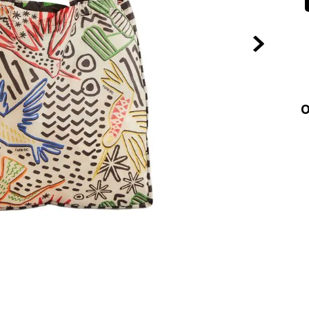
10
º
NEW 530
O