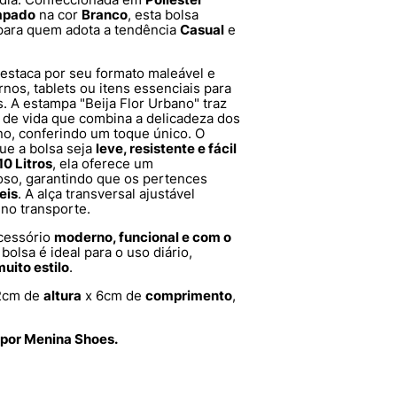
mpado
na cor
Branco
, esta bolsa
 para quem adota a tendência
Casual
e
estaca por seu formato maleável e
rnos, tablets ou itens essenciais para
s. A estampa "Beija Flor Urbano" traz
 de vida que combina a delicadeza dos
, conferindo um toque único. O
ue a bolsa seja
leve, resistente e fácil
10 Litros
, ela oferece um
oso, garantindo que os pertences
eis
. A alça transversal ajustável
no transporte.
cessório
moderno, funcional e com o
bolsa é ideal para o uso diário,
uito estilo
.
2cm de
altura
x 6cm de
comprimento
,
 por Menina Shoes.