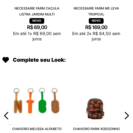
NECESSAIRE FARM CAÇULA
NECESSAIRE FARM ME LEVA
LISTRA JARDIM MULTI
TROPICAL
R$
69
,
00
R$
169
,
00
Em até
1
x
R$
69
,
00
sem
Em até
2
x
R$
84
,
50
sem
juros
juros
Complete seu Look:
CHAVEIRO MELISSA ALFABETO
CHAVEIRO FARM XODOZINHO