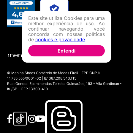
Este site utiliza Cookies para uma
melhor experiência de uso. Ao
continuar navegando, você
concorda com nossas políticas
de
cookies e privacidade
.
Entendi
© Menina Shoes Comércio de Modas Eireli - EPP CNPJ:
11.785.555/0001-02 | IE: 387.208.543.115
Rua: General Epaminondas Teixeira Guimarães, 193 - Vila Gardiman -
Itu/SP - CEP 13309-410