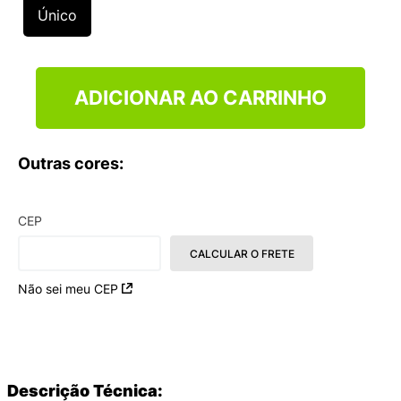
9
º
NEW 530
Único
10
º
VANS TÊNIS VANS ULTRARANGE
ADICIONAR AO CARRINHO
Outras cores:
CEP
CALCULAR O FRETE
Não sei meu CEP
Descrição Técnica: