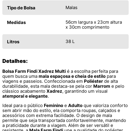
Malas
Tipo de Bolsa
56cm largura x 23cm altura
Medidas
x 30cm comprimento
38 L
Litros
Detalhes:
Bolsa Farm Findi Xadrez Multi
é a escolha perfeita para
quem busca uma
mala espaçosa e cheia de estilo
para
viagens e passeios. Confeccionada em
Poliéster
de alta
durabilidade, esta mala destaca-se pela cor
Marrom
e pelo
clássico acabamento
Xadrez
, garantindo um visual
atemporal e elegante
.
Ideal para o público
Feminino
e
Adulto
que valoriza conforto
sem abrir mão do estilo, ela comporta roupas, calçados e
acessórios com extrema facilidade. O design de mala
permite que seja transportada confortavelmente, mantendo
a praticidade durante a viagem. Além de ser versátil e
resistente, a
Mala Farm Findi
une a qualidade do poliéster