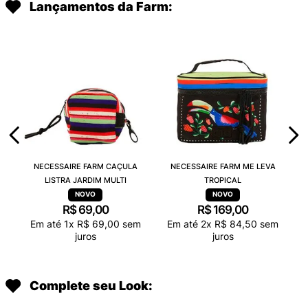
Lançamentos da Farm:
NECESSAIRE FARM CAÇULA
NECESSAIRE FARM ME LEVA
LISTRA JARDIM MULTI
TROPICAL
R$
69
,
00
R$
169
,
00
Em até
1
x
R$
69
,
00
sem
Em até
2
x
R$
84
,
50
sem
juros
juros
Complete seu Look: