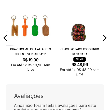
CHAVEIRO MELISSA ALFABETO
CHAVEIRO FARM XODOZINHO
CORES DIVERSAS 34191
BANANADA
R$
19
,
90
R$
48
,
99
Em até
1
x
R$
19
,
90
sem
juros
Em até
1
x
R$
48
,
99
sem
juros
Avaliações
Ainda não foram feitas avaliações para este
produto, o que acha de deixar uma?