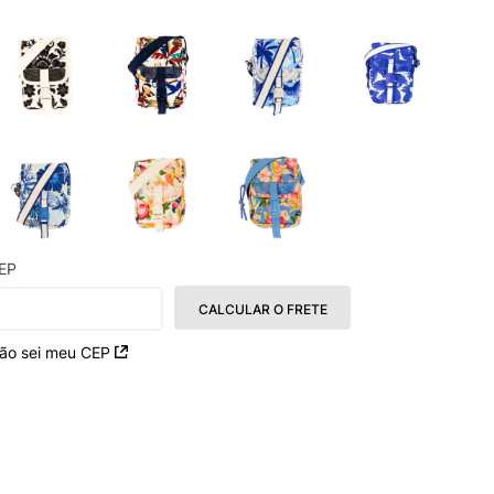
EP
CALCULAR O FRETE
ão sei meu CEP