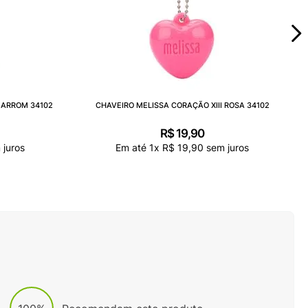
MARROM 34102
CHAVEIRO MELISSA CORAÇÃO XIII ROSA 34102
R$
19
,
90
juros
Em até
1
x
R$
19
,
90
sem juros