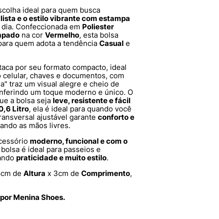
scolha ideal para quem busca
ista e o estilo vibrante com estampa
a dia. Confeccionada em
Poliester
mpado
na cor
Vermelho
, esta bolsa
 para quem adota a tendência
Casual
e
taca por seu formato compacto, ideal
o celular, chaves e documentos, com
" traz um visual alegre e cheio de
onferindo um toque moderno e único. O
ue a bolsa seja
leve, resistente e fácil
0,6 Litro
, ela é ideal para quando você
transversal ajustável garante
conforto e
ando as mãos livres.
cessório
moderno, funcional e com o
bolsa é ideal para passeios e
nando
praticidade e muito estilo
.
8cm de
Altura
x 3cm de
Comprimento
,
 por Menina Shoes.