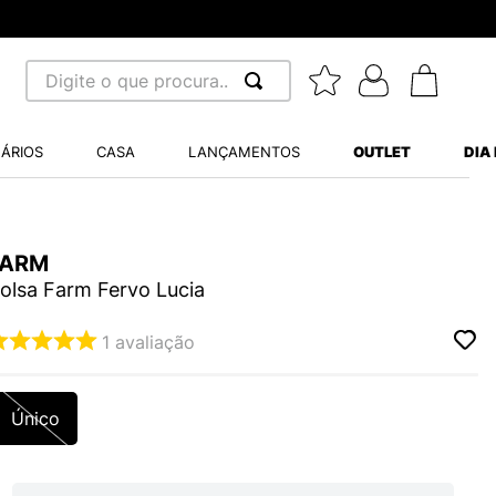
8x
Digite o que procura...
 BUSCADOS
ÁRIOS
CASA
LANÇAMENTOS
OUTLET
DIA
S BALANCE 530
A WHITE
FARM
MINI BABY
olsa Farm Fervo Lucia
1
avaliação
LIDE
Único
S VANS ULTRARANGE