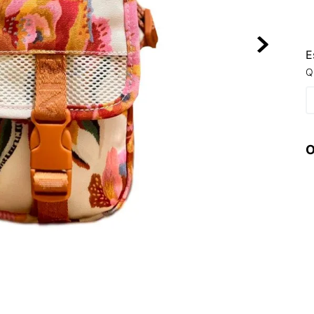
10
º
NEW BALA
E
Q
O