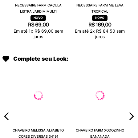
NECESSAIRE FARM CAÇULA
NECESSAIRE FARM ME LEVA
LISTRA JARDIM MULTI
TROPICAL
R$
69
,
00
R$
169
,
00
Em até
1
x
R$
69
,
00
sem
Em até
2
x
R$
84
,
50
sem
juros
juros
Complete seu Look:
CHAVEIRO MELISSA ALFABETO
CHAVEIRO FARM XODOZINHO
CORES DIVERSAS 34191
BANANADA