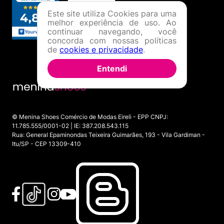
Este site utiliza Cookies para uma
melhor experiência de uso. Ao
continuar navegando, você
concorda com nossas políticas
de
cookies e privacidade
.
Entendi
© Menina Shoes Comércio de Modas Eireli - EPP CNPJ:
11.785.555/0001-02 | IE: 387.208.543.115
Rua: General Epaminondas Teixeira Guimarães, 193 - Vila Gardiman -
Itu/SP - CEP 13309-410