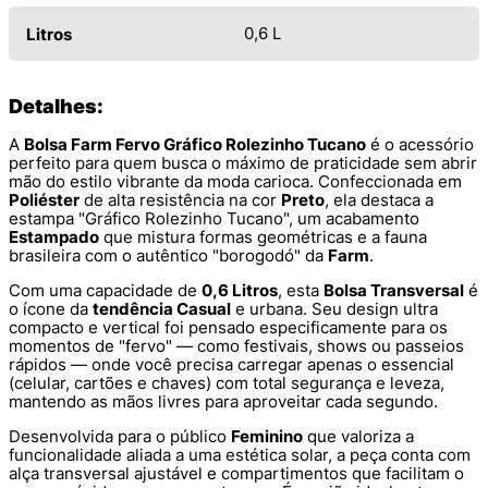
0,6 L
Litros
Detalhes:
A
Bolsa Farm Fervo Gráfico Rolezinho Tucano
é o acessório
perfeito para quem busca o máximo de praticidade sem abrir
mão do estilo vibrante da moda carioca. Confeccionada em
Poliéster
de alta resistência na cor
Preto
, ela destaca a
estampa "Gráfico Rolezinho Tucano", um acabamento
Estampado
que mistura formas geométricas e a fauna
brasileira com o autêntico "borogodó" da
Farm
.
Com uma capacidade de
0,6 Litros
, esta
Bolsa Transversal
é
o ícone da
tendência Casual
e urbana. Seu design ultra
compacto e vertical foi pensado especificamente para os
momentos de "fervo" — como festivais, shows ou passeios
rápidos — onde você precisa carregar apenas o essencial
(celular, cartões e chaves) com total segurança e leveza,
mantendo as mãos livres para aproveitar cada segundo.
Desenvolvida para o público
Feminino
que valoriza a
funcionalidade aliada a uma estética solar, a peça conta com
alça transversal ajustável e compartimentos que facilitam o