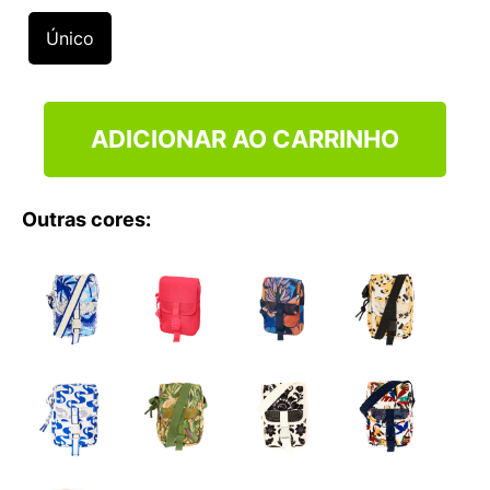
9
º
NEW 530
Único
10
º
VANS TÊNIS VANS ULTRARANGE
ADICIONAR AO CARRINHO
Outras cores: