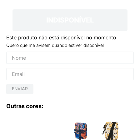
9
º
VANS TÊNIS VANS ULTRARANGE
10
º
NEW BALANCE 204L
INDISPONÍVEL
Este produto não está disponível no momento
Quero que me avisem quando estiver disponível
ENVIAR
Outras cores: