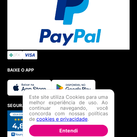
BAIXE O APP
Este site utiliza Cookies para uma
melhor experiência de uso. Ao
SEGURANÇA E CREDIBILIDADE
continuar navegando, você
concorda com nossas políticas
de
cookies e privacidade
.
Entendi