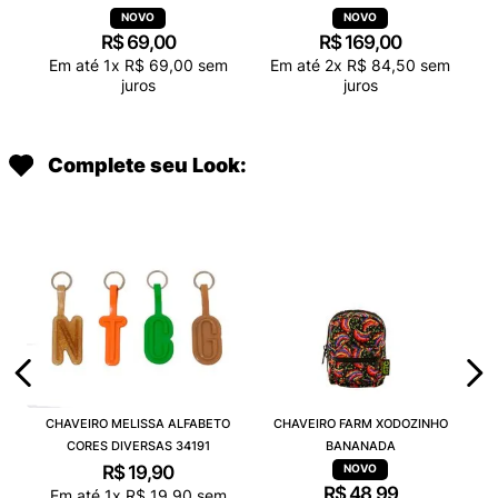
R$
69
,
00
R$
169
,
00
Em até
1
x
R$
69
,
00
sem
Em até
2
x
R$
84
,
50
sem
juros
juros
Complete seu Look:
CHAVEIRO MELISSA ALFABETO
CHAVEIRO FARM XODOZINHO
CORES DIVERSAS 34191
BANANADA
R$
19
,
90
R$
48
,
99
Em até
1
x
R$
19
,
90
sem