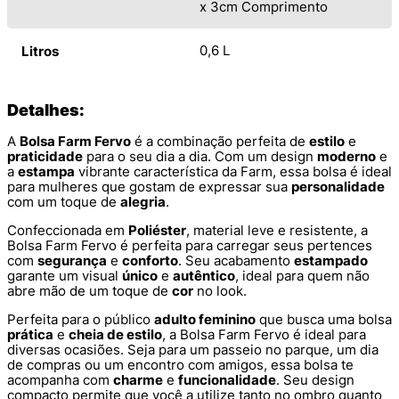
x 3cm Comprimento
0,6 L
Litros
Detalhes:
A
Bolsa Farm Fervo
é a combinação perfeita de
estilo
e
praticidade
para o seu dia a dia. Com um design
moderno
e
a
estampa
vibrante característica da Farm, essa bolsa é ideal
para mulheres que gostam de expressar sua
personalidade
com um toque de
alegria
.
Confeccionada em
Poliéster
, material leve e resistente, a
Bolsa Farm Fervo é perfeita para carregar seus pertences
com
segurança
e
conforto
. Seu acabamento
estampado
garante um visual
único
e
autêntico
, ideal para quem não
abre mão de um toque de
cor
no look.
Perfeita para o público
adulto feminino
que busca uma bolsa
prática
e
cheia de estilo
, a Bolsa Farm Fervo é ideal para
diversas ocasiões. Seja para um passeio no parque, um dia
de compras ou um encontro com amigos, essa bolsa te
acompanha com
charme
e
funcionalidade
. Seu design
compacto permite que você a utilize tanto no ombro quanto