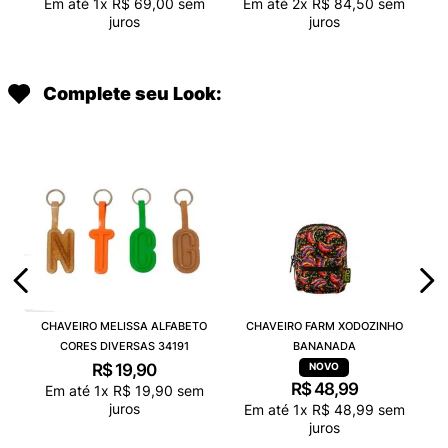
Em até
1
x
R$
69
,
00
sem
Em até
2
x
R$
84
,
50
sem
juros
juros
Complete seu Look:
CHAVEIRO MELISSA ALFABETO
CHAVEIRO FARM XODOZINHO
CORES DIVERSAS 34191
BANANADA
R$
19
,
90
R$
48
,
99
Em até
1
x
R$
19
,
90
sem
juros
Em até
1
x
R$
48
,
99
sem
juros