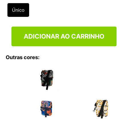
9
º
VANS TÊNIS VANS ULTRARANGE
Único
10
º
NEW BALANCE 204L
ADICIONAR AO CARRINHO
Outras cores: