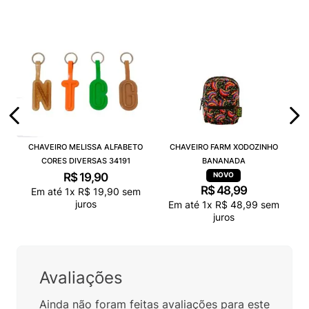
CHAVEIRO MELISSA ALFABETO
CHAVEIRO FARM XODOZINHO
CORES DIVERSAS 34191
BANANADA
R$
19
,
90
R$
48
,
99
Em até
1
x
R$
19
,
90
sem
juros
Em até
1
x
R$
48
,
99
sem
juros
Avaliações
Ainda não foram feitas avaliações para este