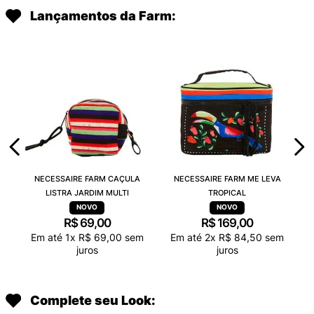
Lançamentos da Farm:
NECESSAIRE FARM CAÇULA
NECESSAIRE FARM ME LEVA
LISTRA JARDIM MULTI
TROPICAL
R$
69
,
00
R$
169
,
00
Em até
1
x
R$
69
,
00
sem
Em até
2
x
R$
84
,
50
sem
juros
juros
Complete seu Look: