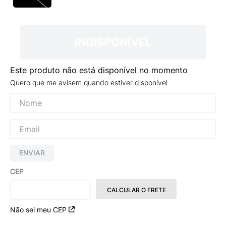
9
º
NEW 530
10
º
VANS TÊNIS VANS ULTRARANGE
INDISPONÍVEL
Este produto não está disponível no momento
Quero que me avisem quando estiver disponível
ENVIAR
CEP
CALCULAR O FRETE
Não sei meu CEP