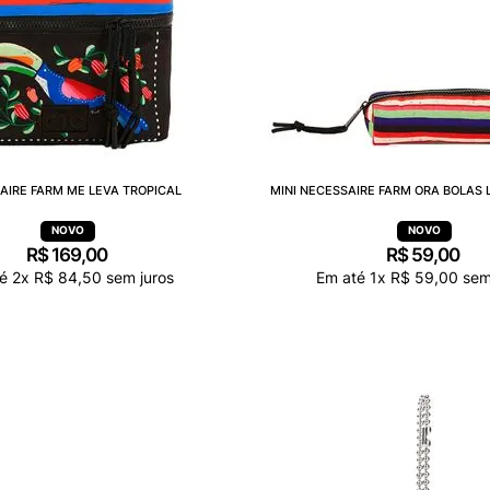
AIRE FARM ME LEVA TROPICAL
MINI NECESSAIRE FARM ORA BOLAS 
R$
169
,
00
R$
59
,
00
té
2
x
R$
84
,
50
sem juros
Em até
1
x
R$
59
,
00
sem