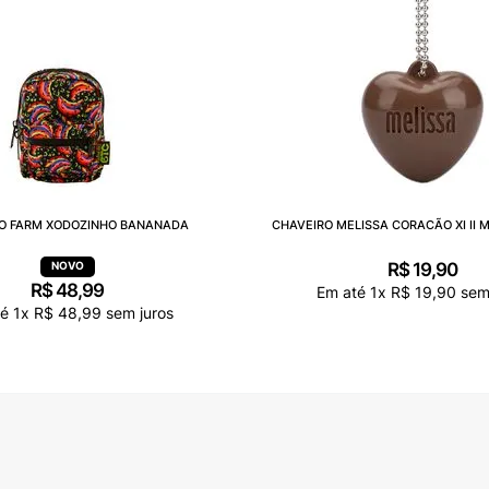
O FARM XODOZINHO BANANADA
CHAVEIRO MELISSA CORACÃO XI II 
R$
19
,
90
R$
48
,
99
Em até
1
x
R$
19
,
90
sem 
té
1
x
R$
48
,
99
sem juros