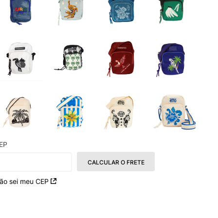
EP
CALCULAR O FRETE
ão sei meu CEP