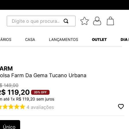
- Parcela mínima R$ 70,00
Digite o que procura...
 BUSCADOS
ÁRIOS
CASA
LANÇAMENTOS
OUTLET
DIA
S BALANCE 530
MINI BABY
FARM
A WHITE
olsa Farm Da Gema Tucano Urbana
$
149
,
00
R$
119
,
20
20%
OFF
m até
1
x
R$
119
,
20
sem juros
LIDE
4
avaliações
S VANS ULTRARANGE
TRY
Único