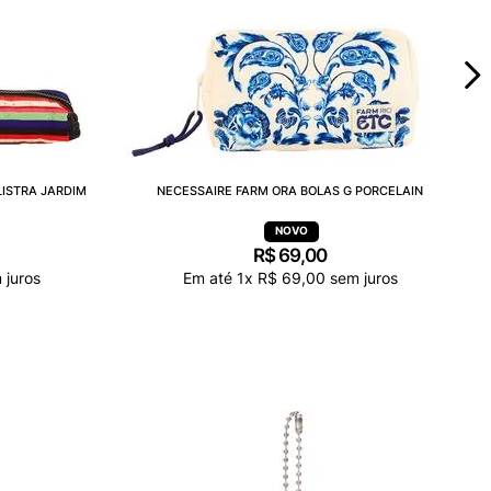
LISTRA JARDIM
NECESSAIRE FARM ORA BOLAS G PORCELAIN
R$
69
,
00
 juros
Em até
1
x
R$
69
,
00
sem juros