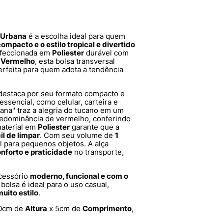
 Urbana
é a escolha ideal para quem
ompacto e o estilo tropical e divertido
onfeccionada em
Poliester
durável com
r
Vermelho
, esta bolsa transversal
rfeita para quem adota a tendência
destaca por seu formato compacto e
 essencial, como celular, carteira e
na" traz a alegria do tucano em um
predominância de vermelho, conferindo
aterial em
Poliester
garante que a
il de limpar
. Com seu volume de
1
al para pequenos objetos. A alça
nforto e praticidade
no transporte,
cessório
moderno, funcional e com o
bolsa é ideal para o uso casual,
uito estilo
.
0cm de
Altura
x 5cm de
Comprimento
,