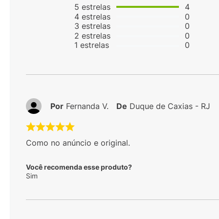
5
estrelas
4
4
estrelas
0
3
estrelas
0
2
estrelas
0
1
estrelas
0
Por
Fernanda V.
De
Duque de Caxias - RJ
Como no anúncio e original.
Você recomenda esse produto?
Sim