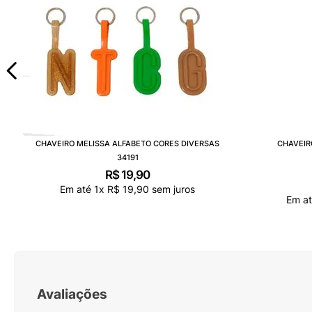
CHAVEIRO MELISSA ALFABETO CORES DIVERSAS
CHAVEIR
34191
R$
19
,
90
Em até
1
x
R$
19
,
90
sem juros
Em a
Avaliações