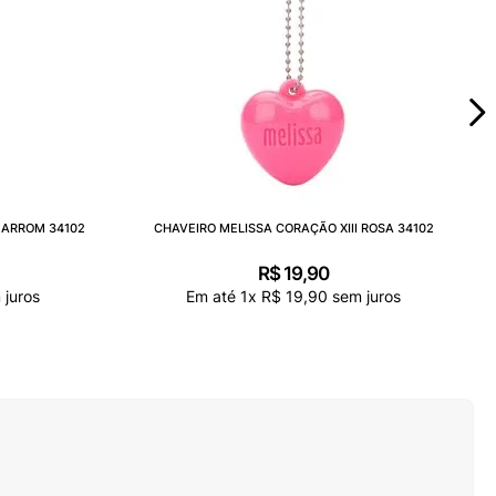
MARROM 34102
CHAVEIRO MELISSA CORAÇÃO XIII ROSA 34102
R$
19
,
90
juros
Em até
1
x
R$
19
,
90
sem juros