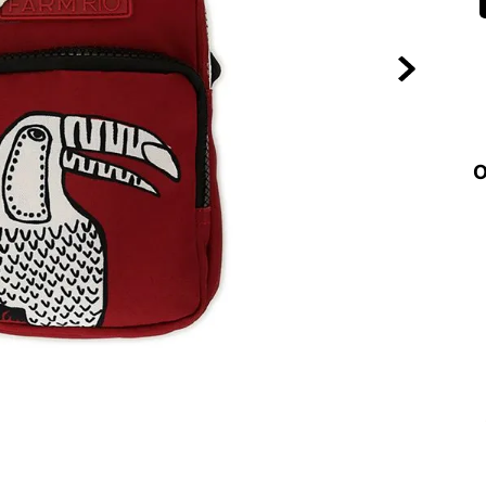
10
º
NEW 530
O