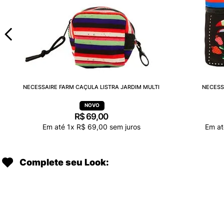
NECESSAIRE FARM CAÇULA LISTRA JARDIM MULTI
NECESS
R$
69
,
00
Em até
1
x
R$
69
,
00
sem juros
Em a
Complete seu Look: