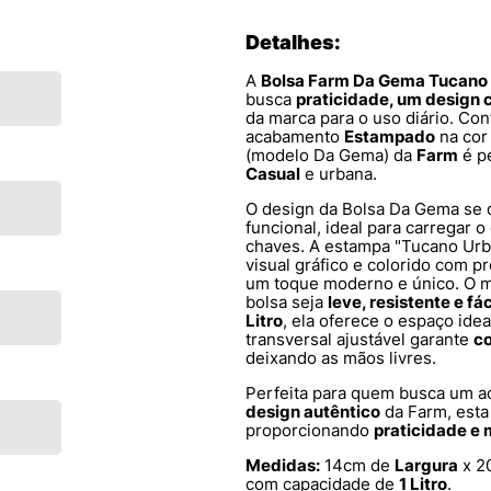
Detalhes:
A
Bolsa Farm Da Gema Tucano
busca
praticidade, um design c
da marca para o uso diário. C
acabamento
Estampado
na co
(modelo Da Gema) da
Farm
é pe
Casual
e urbana.
O design da Bolsa Da Gema se 
funcional, ideal para carregar o
chaves. A estampa "Tucano Urba
visual gráfico e colorido com 
um toque moderno e único. O m
bolsa seja
leve, resistente e fác
Litro
, ela oferece o espaço ide
transversal ajustável garante
co
deixando as mãos livres.
Perfeita para quem busca um a
design autêntico
da Farm, esta 
proporcionando
praticidade e m
Medidas:
14cm de
Largura
x 2
com capacidade de
1 Litro
.