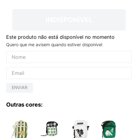
9
º
VANS TÊNIS VANS ULTRARANGE
10
º
NEW BALANCE 204L
INDISPONÍVEL
Este produto não está disponível no momento
Quero que me avisem quando estiver disponível
ENVIAR
Outras cores: