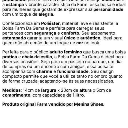
a
estampa
vibrante característica da Farm, essa bolsa é ideal
para mulheres que gostam de expressar sua
personalidade
com um toque de
alegria
.
Confeccionada em
Poliéster
, material leve e resistente, a
Bolsa Farm Da Gema é perfeita para carregar seus
pertences com
segurança
e
conforto
. Seu acabamento
estampado
garante um visual
único
e
autêntico
, ideal para
quem não abre mão de um toque de
cor
no look.
Perfeita para o público
adulto feminino
que busca uma bolsa
prática
e
cheia de estilo
, a Bolsa Farm Da Gema é ideal para
diversas ocasiões. Seja para um passeio no parque, um dia
de compras ou um encontro com amigos, essa bolsa te
acompanha com
charme
e
funcionalidade
. Seu design
compacto permite que você a utilize tanto no ombro quanto
de forma cruzada, adaptando-se às suas necessidades.
Medidas:
14cm de
largura
x 20cm de
altura
x 5cm de
comprimento
, com capacidade de
1 litro
.
Produto original Farm vendido por Menina Shoes.