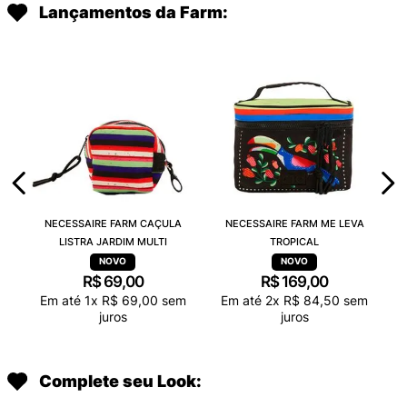
Lançamentos da Farm:
NECESSAIRE FARM CAÇULA
NECESSAIRE FARM ME LEVA
LISTRA JARDIM MULTI
TROPICAL
R$
69
,
00
R$
169
,
00
Em até
1
x
R$
69
,
00
sem
Em até
2
x
R$
84
,
50
sem
juros
juros
Complete seu Look: