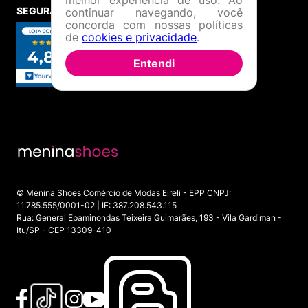
melhor experiência de uso. Ao
SEGURANÇA E CREDIBILIDADE
continuar navegando, você
concorda com nossas políticas
de
cookies e privacidade
.
Entendi
© Menina Shoes Comércio de Modas Eireli - EPP CNPJ:
11.785.555/0001-02 | IE: 387.208.543.115
Rua: General Epaminondas Teixeira Guimarães, 193 - Vila Gardiman -
Itu/SP - CEP 13309-410