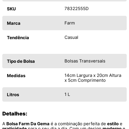
78322555D
SKU
Farm
Marca
Casual
Tendência
Bolsas Transversais
Tipo de Bolsa
14cm Largura x 20cm Altura
Medidas
x 5cm Comprimento
1 L
Litros
Detalhes:
A
Bolsa Farm Da Gema
é a combinação perfeita de
estilo
e
praticidade
para o seu dia a dia. Com um design
moderno
e