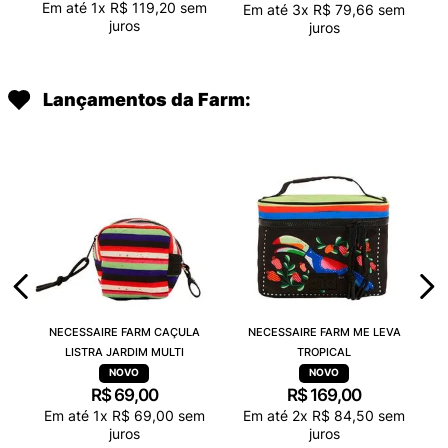
Em até
1
x
R$
119
,
20
sem
Em até
3
x
R$
79
,
66
sem
juros
juros
Lançamentos da Farm:
NECESSAIRE FARM CAÇULA
NECESSAIRE FARM ME LEVA
LISTRA JARDIM MULTI
TROPICAL
R$
69
,
00
R$
169
,
00
Em até
1
x
R$
69
,
00
sem
Em até
2
x
R$
84
,
50
sem
juros
juros