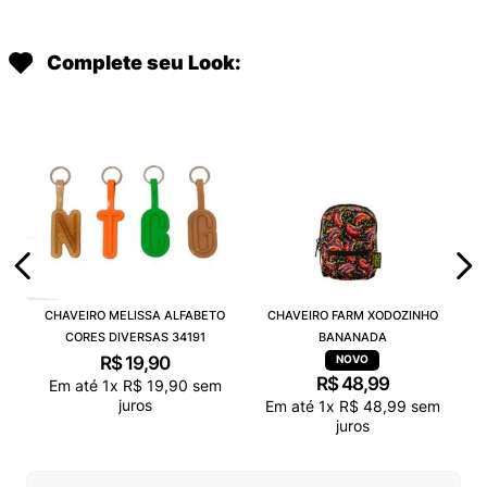
Complete seu Look:
CHAVEIRO MELISSA ALFABETO
CHAVEIRO FARM XODOZINHO
CORES DIVERSAS 34191
BANANADA
R$
19
,
90
R$
48
,
99
Em até
1
x
R$
19
,
90
sem
juros
Em até
1
x
R$
48
,
99
sem
juros