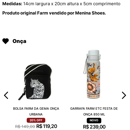
Medidas:
14cm largura x 20cm altura x 5cm comprimento
Produto original Farm vendido por Menina Shoes.
Onça
BOLSA FARM DA GEMA ONÇA
GARRAFA FARM ETC FESTA DE
URBANA
ONÇA 850 ML
20%
OFF
R$
119
,
20
R$
149
,
00
R$
239
,
00