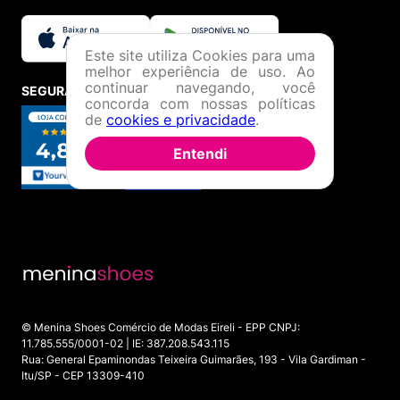
Este site utiliza Cookies para uma
melhor experiência de uso. Ao
continuar navegando, você
SEGURANÇA E CREDIBILIDADE
concorda com nossas políticas
de
cookies e privacidade
.
Entendi
© Menina Shoes Comércio de Modas Eireli - EPP CNPJ:
11.785.555/0001-02 | IE: 387.208.543.115
Rua: General Epaminondas Teixeira Guimarães, 193 - Vila Gardiman -
Itu/SP - CEP 13309-410