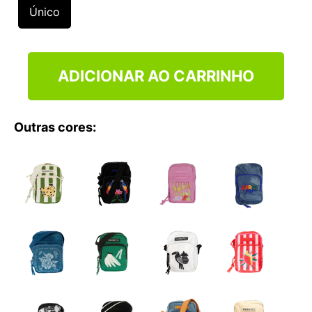
9
º
VEJA COUNTRY
Único
10
º
NEW 530
ADICIONAR AO CARRINHO
Outras cores: