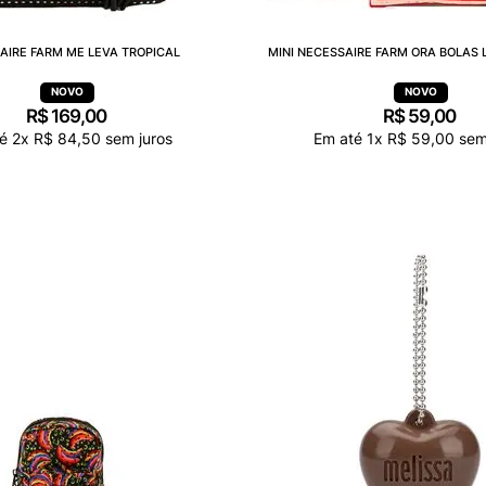
AIRE FARM ME LEVA TROPICAL
MINI NECESSAIRE FARM ORA BOLAS 
R$
169
,
00
R$
59
,
00
té
2
x
R$
84
,
50
sem juros
Em até
1
x
R$
59
,
00
sem