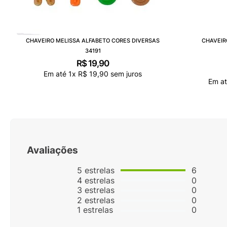
CHAVEIRO MELISSA ALFABETO CORES DIVERSAS
CHAVEIR
34191
R$
19
,
90
Em até
1
x
R$
19
,
90
sem juros
Em a
Avaliações
5
estrelas
6
4
estrelas
0
3
estrelas
0
2
estrelas
0
1
estrelas
0