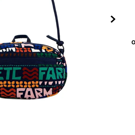
10
º
NEW 530
O