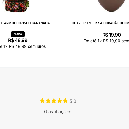
O FARM XODOZINHO BANANADA
CHAVEIRO MELISSA CORACÃO XI II 
R$
19
,
90
R$
48
,
99
Em até
1
x
R$
19
,
90
sem 
té
1
x
R$
48
,
99
sem juros
5.0
6
avaliações