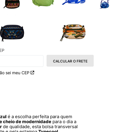
EP
CALCULAR O FRETE
ão sei meu CEP
zul
é a escolha perfeita para quem
e cheio de modernidade
para o dia a
r
de qualidade, esta bolsa transversal
te e pela estampa
Typecool
,