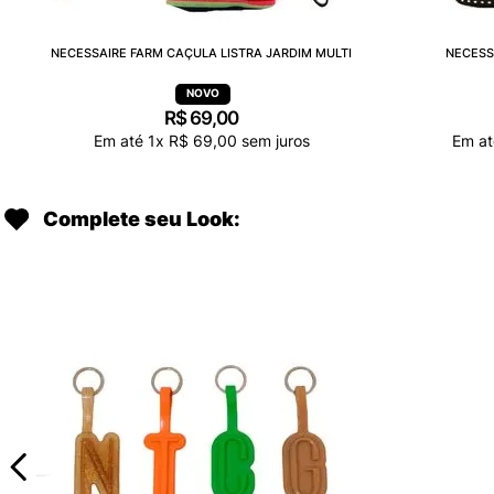
NECESSAIRE FARM CAÇULA LISTRA JARDIM MULTI
NECESS
R$
69
,
00
Em até
1
x
R$
69
,
00
sem juros
Em a
Complete seu Look: