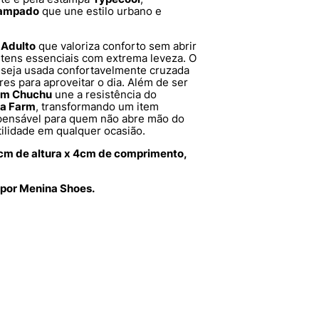
ampado
que une estilo urbano e
e
Adulto
que valoriza conforto sem abrir
 itens essenciais com extrema leveza. O
 seja usada confortavelmente cruzada
es para aproveitar o dia. Além de ser
rm Chuchu
une a resistência do
da Farm
, transformando um item
pensável para quem não abre mão do
tilidade em qualquer ocasião.
cm de altura x 4cm de comprimento,
 por Menina Shoes.