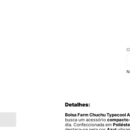
C
N
Detalhes:
Bolsa Farm Chuchu Typecool A
busca um acessório
compacto 
dia. Confeccionada em
Poliéste
destaca-se pela cor
Azul
vibran