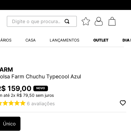
Produtos
Digite o que procura...
 BUSCADOS
ÁRIOS
CASA
LANÇAMENTOS
OUTLET
DIA
S BALANCE 530
MINI BABY
FARM
A WHITE
olsa Farm Chuchu Typecool Azul
R$
159
,
00
m até
2
x
R$
79
,
50
sem juros
6
avaliações
LIDE
S VANS ULTRARANGE
Único
TRY