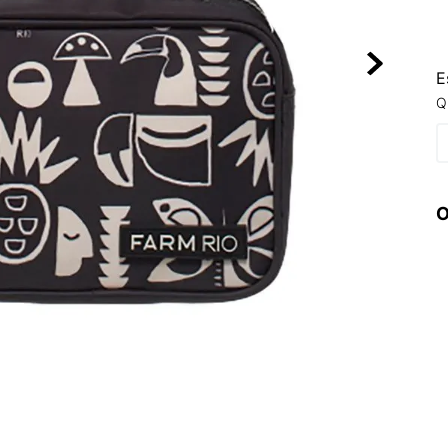
10
º
NEW 530
E
Q
O