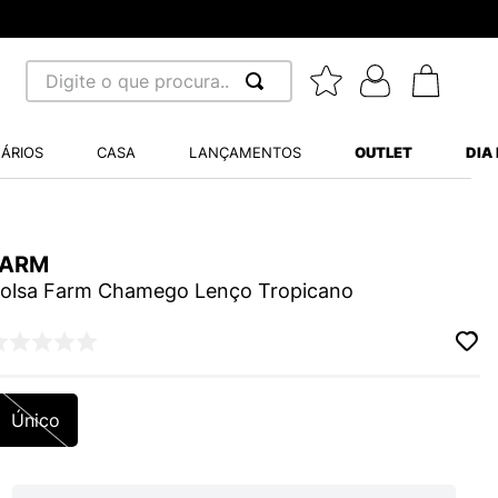
Digite o que procura...
 BUSCADOS
ÁRIOS
CASA
LANÇAMENTOS
OUTLET
DIA
S BALANCE 530
MINI BABY
FARM
A WHITE
olsa Farm Chamego Lenço Tropicano
LIDE
Único
S VANS ULTRARANGE
TRY