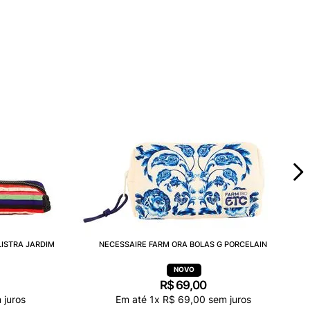
LISTRA JARDIM
NECESSAIRE FARM ORA BOLAS G PORCELAIN
R$
69
,
00
 juros
Em até
1
x
R$
69
,
00
sem juros