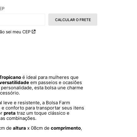
EP
CALCULAR O FRETE
ão sei meu CEP
Tropicano
é ideal para mulheres que
versatilidade
em passeios e ocasiões
 personalidade, esta bolsa une charme
cessório.
al leve e resistente, a Bolsa Farm
e
e conforto para transportar seus itens
or
preta
traz um toque clássico e
rsas combinações.
cm de
altura
x 08cm de
comprimento
,