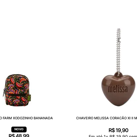
O FARM XODOZINHO BANANADA
CHAVEIRO MELISSA CORACÃO XI II 
R$
19
,
90
R$
48
,
99
Em até
1
x
R$
19
,
90
sem 