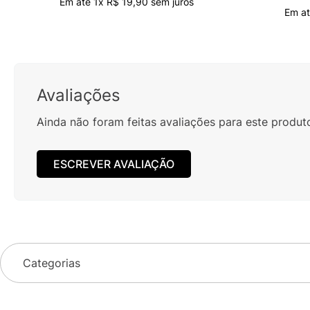
Em até
1
x
R$
19
,
90
sem juros
Em a
Avaliações
Ainda não foram feitas avaliações para este produt
ESCREVER AVALIAÇÃO
Categorias