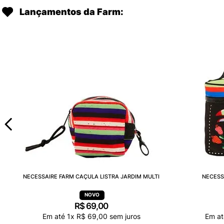
Lançamentos da Farm:
NECESSAIRE FARM CAÇULA LISTRA JARDIM MULTI
NECESS
R$
69
,
00
Em até
1
x
R$
69
,
00
sem juros
Em a