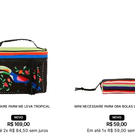
AIRE FARM ME LEVA TROPICAL
MINI NECESSAIRE FARM ORA BOLAS 
R$
169
,
00
R$
59
,
00
té
2
x
R$
84
,
50
sem juros
Em até
1
x
R$
59
,
00
sem