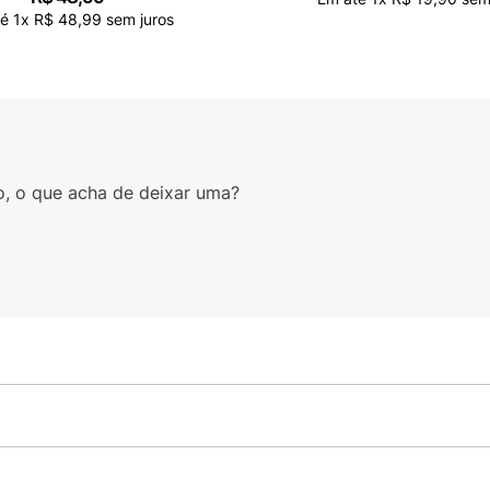
té
1
x
R$
48
,
99
sem juros
o, o que acha de deixar uma?