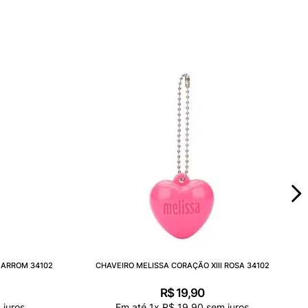
MARROM 34102
CHAVEIRO MELISSA CORAÇÃO XIII ROSA 34102
R$
19
,
90
juros
Em até
1
x
R$
19
,
90
sem juros