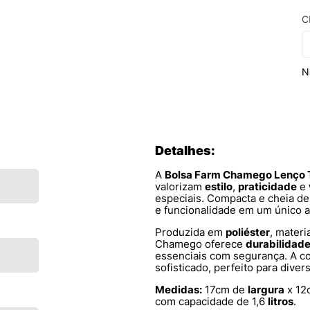
C
N
Detalhes:
A
Bolsa Farm Chamego Lenço 
valorizam
estilo
,
praticidade
e
especiais. Compacta e cheia de
e funcionalidade em um único a
Produzida em
poliéster
, materi
Chamego oferece
durabilidad
essenciais com segurança. A c
sofisticado, perfeito para dive
Medidas:
17cm de
largura
x 12
com capacidade de 1,6
litros
.