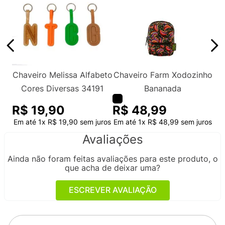
Chaveiro Melissa Alfabeto
Chaveiro Farm Xodozinho
Cores Diversas 34191
Bananada
R$
19
,
90
R$
48
,
99
Em até
1
x
R$
19
,
90
sem juros
Em até
1
x
R$
48
,
99
sem juros
Avaliações
Ainda não foram feitas avaliações para este produto, o
que acha de deixar uma?
ESCREVER AVALIAÇÃO