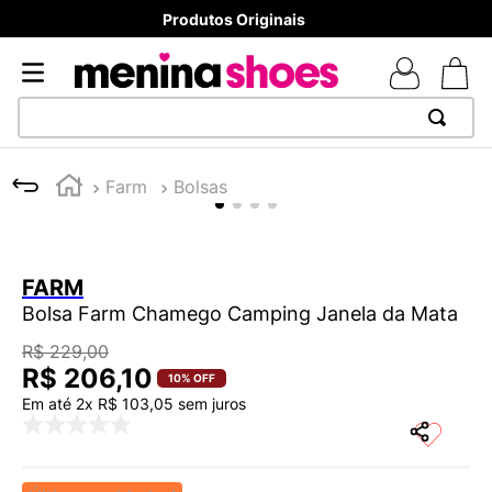
8x sem juros - Parcela mínima R$ 70,00
Farm
Bolsas
FARM
Bolsa Farm Chamego Camping Janela da Mata
R$
229
,
00
R$
206
,
10
10%
OFF
Em até
2
x
R$
103
,
05
sem juros