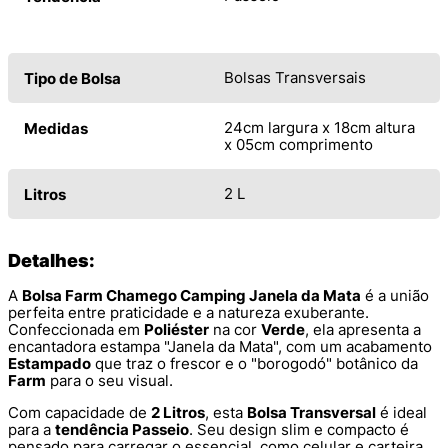
Bolsas Transversais
Tipo de Bolsa
24cm largura x 18cm altura
Medidas
x 05cm comprimento
2 L
Litros
Detalhes:
A
Bolsa Farm Chamego Camping Janela da Mata
é a união
perfeita entre praticidade e a natureza exuberante.
Confeccionada em
Poliéster
na cor
Verde
, ela apresenta a
encantadora estampa "Janela da Mata", com um acabamento
Estampado
que traz o frescor e o "borogodó" botânico da
Farm
para o seu visual.
Com capacidade de
2 Litros
, esta
Bolsa Transversal
é ideal
para a
tendência Passeio
. Seu design slim e compacto é
pensado para carregar o essencial, como celular e carteira,