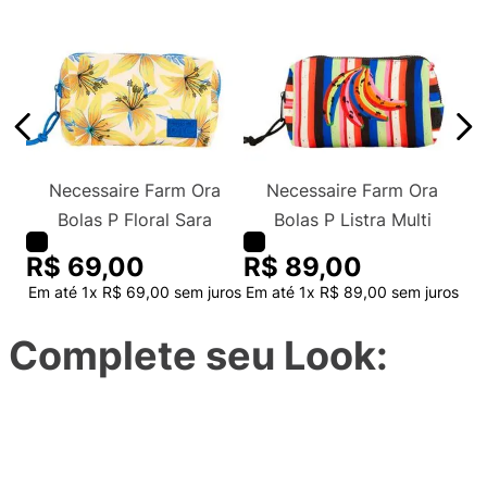
Necessaire Farm Ora
Necessaire Farm Ora
Bolas P Floral Sara
Bolas P Listra Multi
R$
69
,
00
R$
89
,
00
Em até
1
x
R$
69
,
00
sem juros
Em até
1
x
R$
89
,
00
sem juros
Complete seu Look: