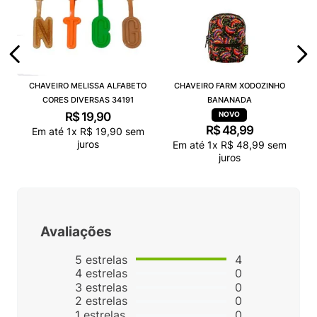
CHAVEIRO MELISSA ALFABETO
CHAVEIRO FARM XODOZINHO
CORES DIVERSAS 34191
BANANADA
R$
19
,
90
R$
48
,
99
Em até
1
x
R$
19
,
90
sem
juros
Em até
1
x
R$
48
,
99
sem
juros
Avaliações
5
estrelas
4
4
estrelas
0
3
estrelas
0
2
estrelas
0
1
estrelas
0