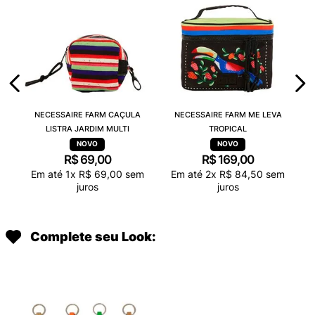
NECESSAIRE FARM CAÇULA
NECESSAIRE FARM ME LEVA
LISTRA JARDIM MULTI
TROPICAL
R$
69
,
00
R$
169
,
00
Em até
1
x
R$
69
,
00
sem
Em até
2
x
R$
84
,
50
sem
juros
juros
Complete seu Look: