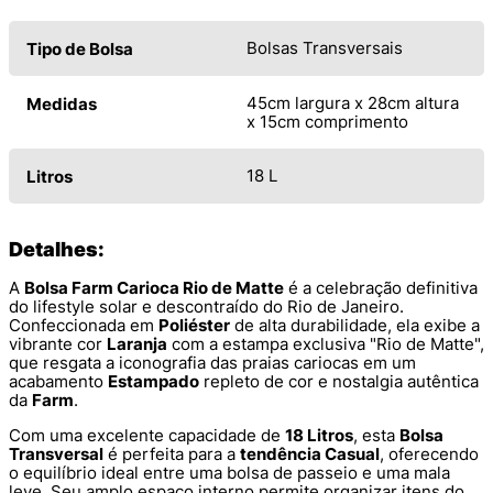
Bolsas Transversais
Tipo de Bolsa
45cm largura x 28cm altura
Medidas
x 15cm comprimento
18 L
Litros
Detalhes:
A
Bolsa Farm Carioca Rio de Matte
é a celebração definitiva
do lifestyle solar e descontraído do Rio de Janeiro.
Confeccionada em
Poliéster
de alta durabilidade, ela exibe a
vibrante cor
Laranja
com a estampa exclusiva "Rio de Matte",
que resgata a iconografia das praias cariocas em um
acabamento
Estampado
repleto de cor e nostalgia autêntica
da
Farm
.
Com uma excelente capacidade de
18 Litros
, esta
Bolsa
Transversal
é perfeita para a
tendência Casual
, oferecendo
o equilíbrio ideal entre uma bolsa de passeio e uma mala
leve. Seu amplo espaço interno permite organizar itens do