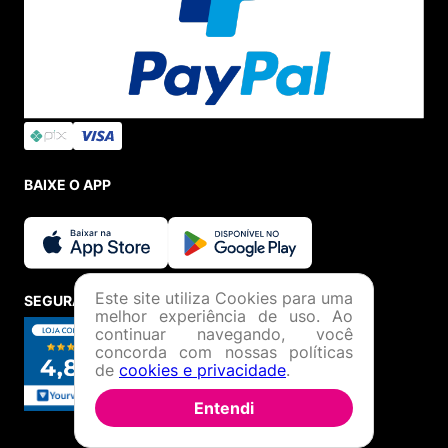
BAIXE O APP
Este site utiliza Cookies para uma
SEGURANÇA E CREDIBILIDADE
melhor experiência de uso. Ao
continuar navegando, você
concorda com nossas políticas
de
cookies e privacidade
.
Entendi