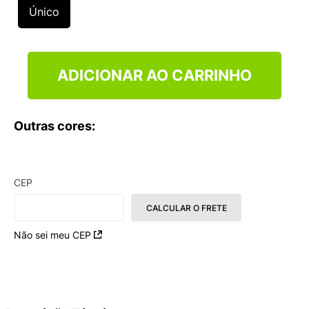
9
º
VEJA COUNTRY
Único
10
º
NEW 530
ADICIONAR AO CARRINHO
Outras cores:
CEP
CALCULAR O FRETE
Não sei meu CEP