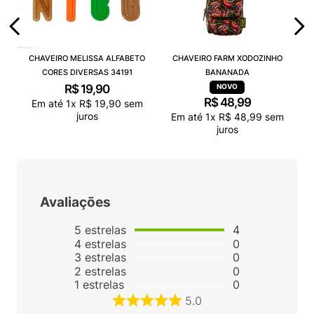
CHAVEIRO MELISSA ALFABETO
CHAVEIRO FARM XODOZINHO
CORES DIVERSAS 34191
BANANADA
R$
19
,
90
R$
48
,
99
Em até
1
x
R$
19
,
90
sem
juros
Em até
1
x
R$
48
,
99
sem
juros
Avaliações
5
estrelas
4
4
estrelas
0
3
estrelas
0
2
estrelas
0
1
estrelas
0
5.0