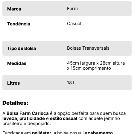
Farm
Marca
Casual
Tendência
Bolsas Transversais
Tipo de Bolsa
45cm largura x 28cm altura
Medidas
x 15cm comprimento
18 L
Litros
Detalhes:
A
Bolsa Farm Carioca
é a opção perfeita para quem busca
leveza
,
praticidade
e
estilo casual
com aquele jeitinho
brasileiro e despojado.
Fabricada em
poliéster
, a bolsa possui
acabamento