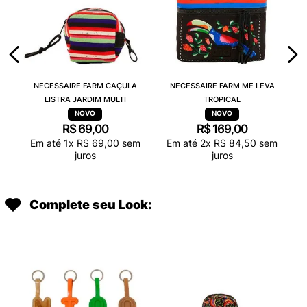
NECESSAIRE FARM CAÇULA
NECESSAIRE FARM ME LEVA
LISTRA JARDIM MULTI
TROPICAL
R$
69
,
00
R$
169
,
00
Em até
1
x
R$
69
,
00
sem
Em até
2
x
R$
84
,
50
sem
juros
juros
Complete seu Look: