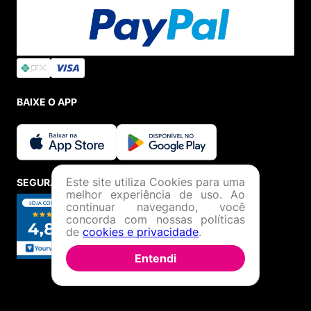
BAIXE O APP
Este site utiliza Cookies para uma
SEGURANÇA E CREDIBILIDADE
melhor experiência de uso. Ao
continuar navegando, você
concorda com nossas políticas
de
cookies e privacidade
.
Entendi