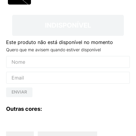
9
º
NEW 530
10
º
VANS TÊNIS VANS ULTRARANGE
INDISPONÍVEL
Este produto não está disponível no momento
Quero que me avisem quando estiver disponível
ENVIAR
Outras cores: