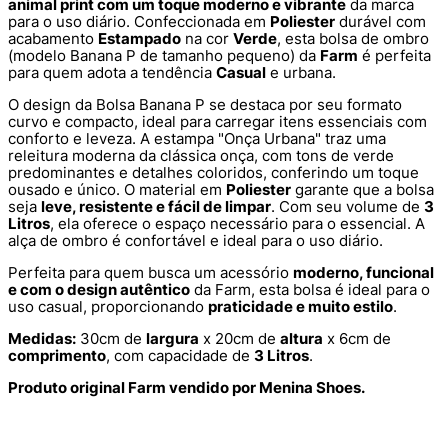
animal print com um toque moderno e vibrante
da marca
para o uso diário. Confeccionada em
Poliester
durável com
acabamento
Estampado
na cor
Verde
, esta bolsa de ombro
(modelo Banana P de tamanho pequeno) da
Farm
é perfeita
para quem adota a tendência
Casual
e urbana.
O design da Bolsa Banana P se destaca por seu formato
curvo e compacto, ideal para carregar itens essenciais com
conforto e leveza. A estampa "Onça Urbana" traz uma
releitura moderna da clássica onça, com tons de verde
predominantes e detalhes coloridos, conferindo um toque
ousado e único. O material em
Poliester
garante que a bolsa
seja
leve, resistente e fácil de limpar
. Com seu volume de
3
Litros
, ela oferece o espaço necessário para o essencial. A
alça de ombro é confortável e ideal para o uso diário.
Perfeita para quem busca um acessório
moderno, funcional
e com o design autêntico
da Farm, esta bolsa é ideal para o
uso casual, proporcionando
praticidade e muito estilo
.
Medidas:
30cm de
largura
x 20cm de
altura
x 6cm de
comprimento
, com capacidade de
3 Litros
.
Produto original Farm vendido por Menina Shoes.