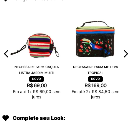
NECESSAIRE FARM CAÇULA
NECESSAIRE FARM ME LEVA
LISTRA JARDIM MULTI
TROPICAL
R$
69
,
00
R$
169
,
00
Em até
1
x
R$
69
,
00
sem
Em até
2
x
R$
84
,
50
sem
juros
juros
Complete seu Look: