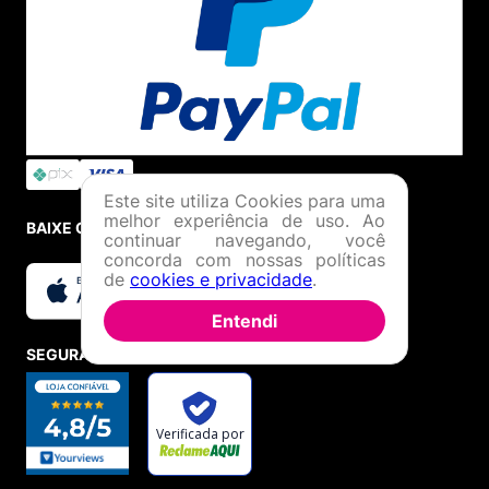
Este site utiliza Cookies para uma
melhor experiência de uso. Ao
BAIXE O APP
continuar navegando, você
concorda com nossas políticas
de
cookies e privacidade
.
Entendi
SEGURANÇA E CREDIBILIDADE