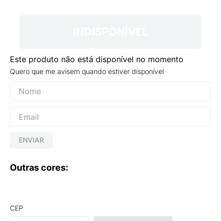
9
º
NEW 530
10
º
VEJA COUNTRY
INDISPONÍVEL
Este produto não está disponível no momento
Quero que me avisem quando estiver disponível
ENVIAR
Outras cores:
CEP