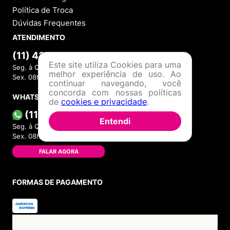
Política de Troca
Dúvidas Frequentes
ATENDIMENTO
(11) 4380-6061
Este site utiliza Cookies para uma
Seg. à Quin. 07h00 às 17h00.
melhor experiência de uso. Ao
Sex. 08h00 às 17h00.
continuar navegando, você
concorda com nossas políticas
WHATSAPP
de
cookies e privacidade
.
(11) 4380-6061
Entendi
Seg. à Quin. 07h00 às 17h00.
Sex. 08h00 às 17h00.
FALAR AGORA
FORMAS DE PAGAMENTO