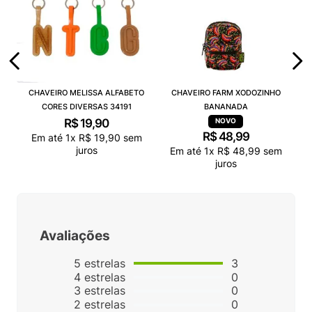
CHAVEIRO MELISSA ALFABETO
CHAVEIRO FARM XODOZINHO
CORES DIVERSAS 34191
BANANADA
R$
19
,
90
R$
48
,
99
Em até
1
x
R$
19
,
90
sem
juros
Em até
1
x
R$
48
,
99
sem
juros
Avaliações
5
estrelas
3
4
estrelas
0
3
estrelas
0
2
estrelas
0