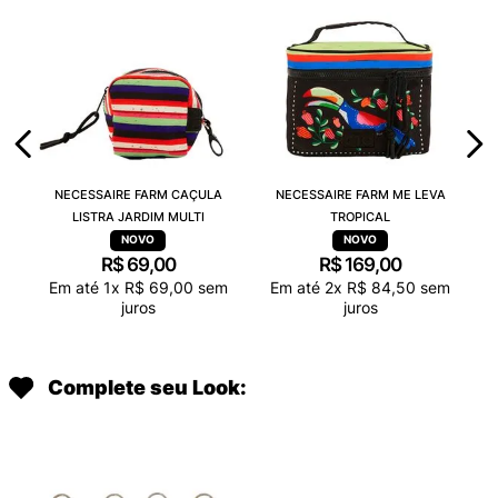
NECESSAIRE FARM CAÇULA
NECESSAIRE FARM ME LEVA
LISTRA JARDIM MULTI
TROPICAL
R$
69
,
00
R$
169
,
00
Em até
1
x
R$
69
,
00
sem
Em até
2
x
R$
84
,
50
sem
juros
juros
Complete seu Look: