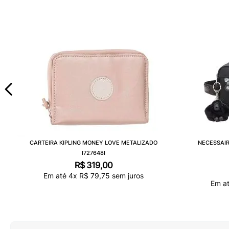
CARTEIRA KIPLING MONEY LOVE METALIZADO
NECESSAIR
I727648I
R$
319
,
00
Em até
4
x
R$
79
,
75
sem juros
Em a