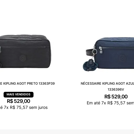
E KIPLING AGOT PRETO 13363P39
NÉCESSAIRE KIPLING AGOT AZU
1336396V
R$
529
,
00
R$
529
,
00
Em até
7
x
R$
75
,
57
sem 
té
7
x
R$
75
,
57
sem juros