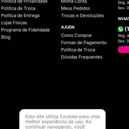
Política de Privacidade
Minha Conta
Seg. à
Política de Troca
Meus Pedidos
Sex. 
Política de Entrega
Trocas e Devoluções
WHA
Lojas Físicas
AJUDA
(
Programa de Fidelidade
Como Comprar
Seg. à
Blog
Sex. 
Formas de Pagamento
Política de Troca
Dúvidas Frequentes
Este site utiliza Cookies para uma
melhor experiência de uso. Ao
continuar navegando, você