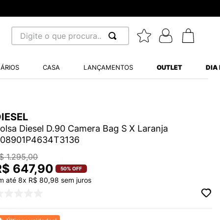
m juros - Parcela mínima R$ 70,00
Digite o que procura...
 BUSCADOS
ÁRIOS
CASA
LANÇAMENTOS
OUTLET
DIA
S BALANCE 530
A WHITE
IESEL
MINI BABY
olsa Diesel D.90 Camera Bag S X Laranja
08901P4634T3136
$
1
.
295
,
00
R$
647
,
90
50%
OFF
LIDE
m até
8
x
R$
80
,
98
sem juros
S VANS ULTRARANGE