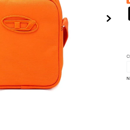
10
º
NEW BALA
C
N