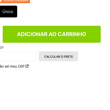
Últimas unidades!
NCE 204L
Único
ADICIONAR AO CARRINHO
EP
CALCULAR O FRETE
ão sei meu CEP