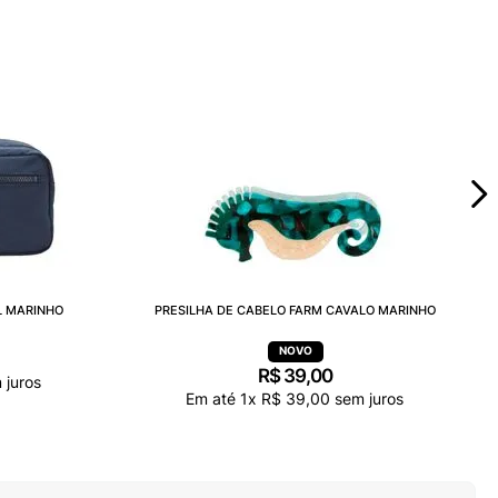
L MARINHO
PRESILHA DE CABELO FARM CAVALO MARINHO
R$
39
,
00
juros
Em até
1
x
R$
39
,
00
sem juros