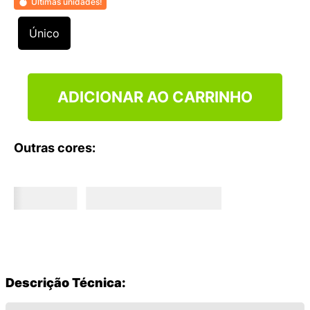
Últimas unidades!
9
º
VEJA COUNTRY
10
º
NEW 530
Único
ADICIONAR AO CARRINHO
Outras cores:
Descrição Técnica: