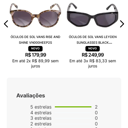
ÓCULOS DE SOL VANS RISE AND
ÓCULOS DE SOL VANS LEYDEN
SHINE VN000HEEP2S
SUNGLASSES BLACK
VN000T0CBLK
R$
179
,
99
R$
249
,
99
Em até
2
x
R$
89
,
99
sem
Em até
3
x
R$
83
,
33
sem
juros
juros
Avaliações
5
estrelas
2
4
estrelas
0
3
estrelas
0
2
estrelas
0