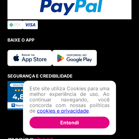
BAIXE O APP
SEGURANÇA E CREDIBILIDADE
Este site utiliza Cookies para uma
melhor experiência de uso. Ao
continuar navegando, você
concorda com nossas políticas
de
cookies e privacidade
.
Entendi