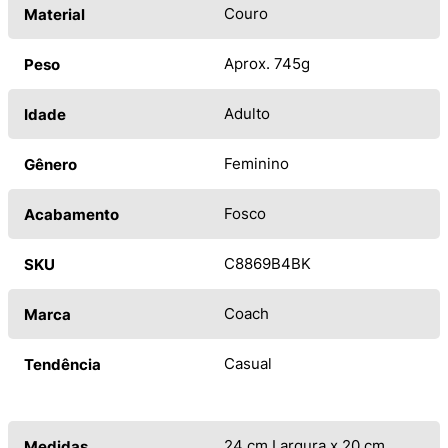
Couro
Material
Aprox. 745g
Peso
Adulto
Idade
Feminino
Gênero
Fosco
Acabamento
C8869B4BK
SKU
Coach
Marca
Casual
Tendência
24 cm Largura x 20 cm
Medidas