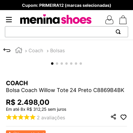
Cupom: PRIMEIRA12 (marcas selecionadas)
TERMOS MAIS BUSCADOS
Coach
Bolsas
1
º
TÊNIS NEWS BALANCE 530
2
º
MELISSAS MINI BABY
3
º
NEW 9060
COACH
4
º
TÊNIS VEJA WHITE
Bolsa Coach Willow Tote 24 Preto C8869B4BK
5
º
ADIDAS
R$
2
.
498
,
00
6
º
SAMBA
Em até
8
x
R$
312
,
25
sem juros
7
º
MELISSA SLIDE
2
avaliações
8
º
VANS TÊNIS VANS ULTRARANGE