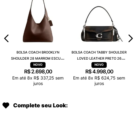
BOLSA COACH BROOKLYN
BOLSA COACH TABBY SHOULDER
SHOULDER 28 MARROM ESCURO
LOVED LEATHER PRETO 26
CU068B4MPL
CBH35LHPMZ
R$
2
.
698
,
00
R$
4
.
998
,
00
Em até
8
x
R$
337
,
25
sem
Em até
8
x
R$
624
,
75
sem
juros
juros
Complete seu Look: