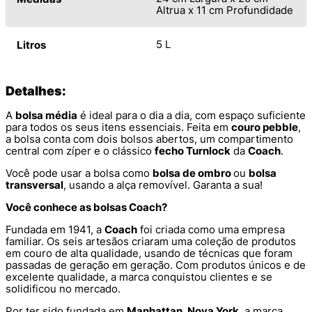
Altrua x 11 cm Profundidade
5 L
Litros
Detalhes:
A
bolsa média
é ideal para o dia a dia, com espaço suficiente
para todos os seus itens essenciais. Feita em
couro pebble
,
a bolsa conta com dois bolsos abertos, um compartimento
central com zíper e o clássico
fecho Turnlock
da
Coach
.
Você pode usar a bolsa como
bolsa de ombro
ou
bolsa
transversal
, usando a alça removível. Garanta a sua!
Você conhece as bolsas Coach?
Fundada em 1941, a
Coach
foi criada como uma empresa
familiar. Os seis artesãos criaram uma coleção de produtos
em couro de alta qualidade, usando de técnicas que foram
passadas de geração em geração. Com produtos únicos e de
excelente qualidade, a marca conquistou clientes e se
solidificou no mercado.
Por ter sido fundada em
Manhattan, Nova York
, a marca