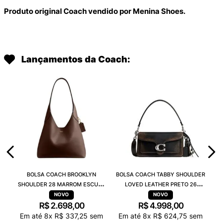
Produto original Coach vendido por Menina Shoes.
Lançamentos da Coach:
BOLSA COACH BROOKLYN
BOLSA COACH TABBY SHOULDER
SHOULDER 28 MARROM ESCURO
LOVED LEATHER PRETO 26
CU068B4MPL
CBH35LHPMZ
R$
2
.
698
,
00
R$
4
.
998
,
00
Em até
8
x
R$
337
,
25
sem
Em até
8
x
R$
624
,
75
sem