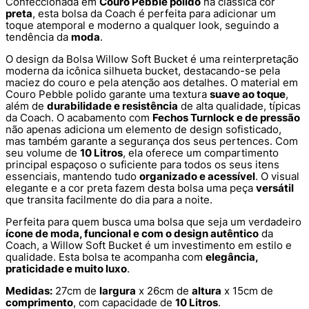
Confeccionada em
Couro Pebble polido
na clássica cor
preta
, esta bolsa da Coach é perfeita para adicionar um
toque atemporal e moderno a qualquer look, seguindo a
tendência da
moda
.
O design da Bolsa Willow Soft Bucket é uma reinterpretação
moderna da icônica silhueta bucket, destacando-se pela
maciez do couro e pela atenção aos detalhes. O material em
Couro Pebble polido garante uma textura
suave ao toque
,
além de
durabilidade e resistência
de alta qualidade, típicas
da Coach. O acabamento com
Fechos Turnlock e de pressão
não apenas adiciona um elemento de design sofisticado,
mas também garante a segurança dos seus pertences. Com
seu volume de
10 Litros
, ela oferece um compartimento
principal espaçoso o suficiente para todos os seus itens
essenciais, mantendo tudo
organizado e acessível
. O visual
elegante e a cor preta fazem desta bolsa uma peça
versátil
que transita facilmente do dia para a noite.
Perfeita para quem busca uma bolsa que seja um verdadeiro
ícone de moda, funcional e com o design autêntico
da
Coach, a Willow Soft Bucket é um investimento em estilo e
qualidade. Esta bolsa te acompanha com
elegância,
praticidade e muito luxo
.
Medidas:
27cm de
largura
x 26cm de
altura
x 15cm de
comprimento
, com capacidade de
10 Litros
.