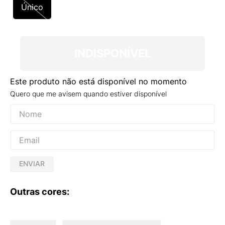
9
º
VEJA COUNTRY
Único
10
º
NEW 530
INDISPONÍVEL
Este produto não está disponível no momento
Quero que me avisem quando estiver disponível
ENVIAR
Outras cores: