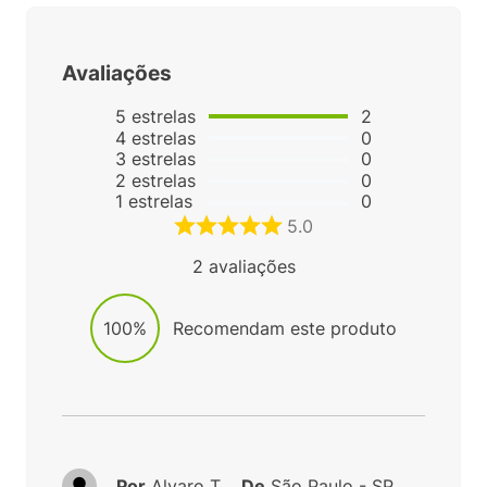
Avaliações
5
estrelas
2
4
estrelas
0
3
estrelas
0
2
estrelas
0
1
estrelas
0
5.0
2
avaliações
100%
Recomendam este produto
Por
Alvaro T.
De
São Paulo - SP