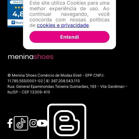
Este site utiliza Cookies para uma
melhor experiência de uso. Ao
continuar navegando, você
concorda com nossas políticas
de
cookies e privacidade
.
Entendi
© Menina Shoes Comércio de Modas Eireli - EPP CNPJ:
11.785.555/0001-02 | IE: 387.208.543.115
Rua: General Epaminondas Teixeira Guimarães, 193 - Vila Gardiman -
Itu/SP - CEP 13309-410