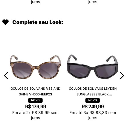
juros
juros
Complete seu Look:
ÓCULOS DE SOL VANS RISE AND
ÓCULOS DE SOL VANS LEYDEN
SHINE VN000HEEP2S
SUNGLASSES BLACK
VN000T0CBLK
R$
179
,
99
R$
249
,
99
Em até
2
x
R$
89
,
99
sem
Em até
3
x
R$
83
,
33
sem
juros
juros