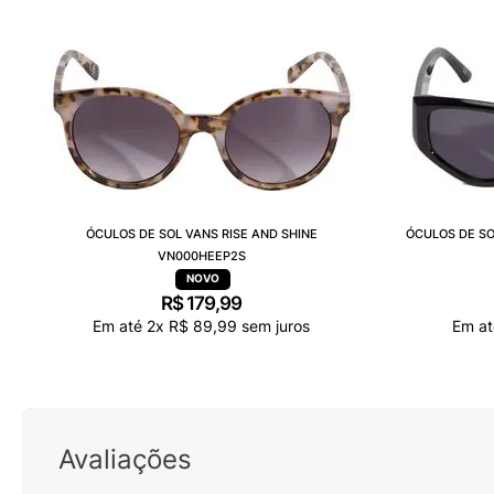
ÓCULOS DE SOL VANS RISE AND SHINE
ÓCULOS DE S
VN000HEEP2S
R$
179
,
99
Em até
2
x
R$
89
,
99
sem juros
Em a
Avaliações