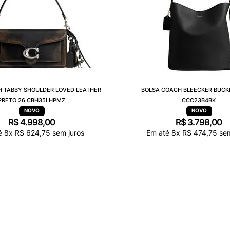
 TABBY SHOULDER LOVED LEATHER
BOLSA COACH BLEECKER BUCK
PRETO 26 CBH35LHPMZ
CCC23B4BK
R$
4
.
998
,
00
R$
3
.
798
,
00
é
8
x
R$
624
,
75
sem juros
Em até
8
x
R$
474
,
75
sem