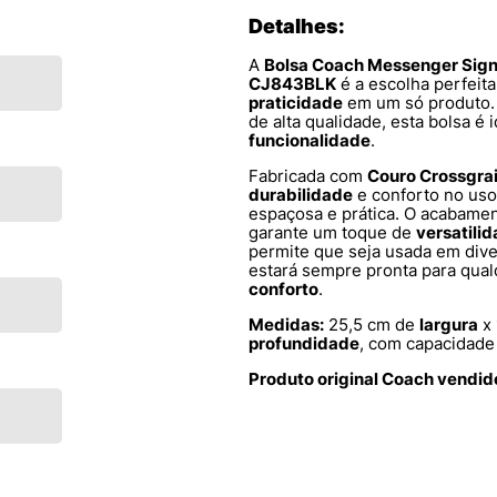
Detalhes:
A
Bolsa Coach Messenger Signa
CJ843BLK
é a escolha perfeit
praticidade
em um só produto. 
de alta qualidade, esta bolsa é
funcionalidade
.
Fabricada com
Couro Crossgra
durabilidade
e conforto no uso 
espaçosa e prática. O acabame
garante um toque de
versatili
permite que seja usada em dive
estará sempre pronta para qua
conforto
.
Medidas:
25,5 cm de
largura
x 
profundidade
, com capacidade
Produto original Coach vendid