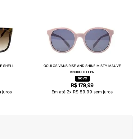
E SHELL
ÓCULOS VANS RISE AND SHINE MISTY MAUVE
VN000HEEFPR
R$
179
,
99
 juros
Em até
2
x
R$
89
,
99
sem juros