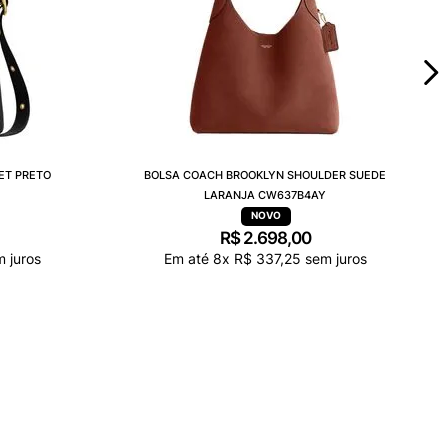
ET PRETO
BOLSA COACH BROOKLYN SHOULDER SUEDE
LARANJA CW637B4AY
R$
2
.
698
,
00
 juros
Em até
8
x
R$
337
,
25
sem juros