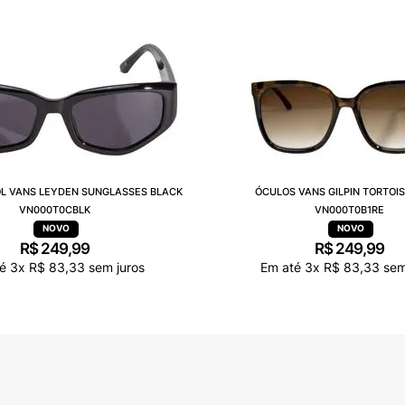
OL VANS LEYDEN SUNGLASSES BLACK
ÓCULOS VANS GILPIN TORTOIS
VN000T0CBLK
VN000T0B1RE
R$
249
,
99
R$
249
,
99
té
3
x
R$
83
,
33
sem juros
Em até
3
x
R$
83
,
33
sem