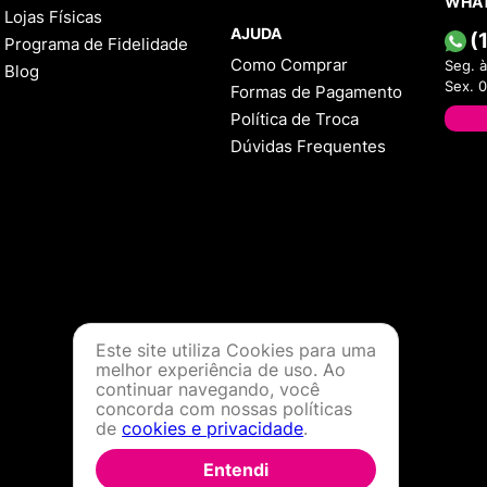
WHA
Lojas Físicas
AJUDA
(
Programa de Fidelidade
Como Comprar
Seg. à
Blog
Sex. 
Formas de Pagamento
Política de Troca
Dúvidas Frequentes
Este site utiliza Cookies para uma
melhor experiência de uso. Ao
continuar navegando, você
concorda com nossas políticas
de
cookies e privacidade
.
Entendi