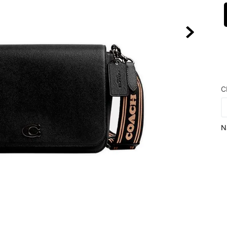
10
º
VEJA COUN
C
N