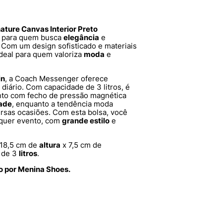
ture Canvas Interior Preto
a para quem busca
elegância
e
Com um design sofisticado e materiais
 ideal para quem valoriza
moda
e
in
, a Coach Messenger oferece
diário. Com capacidade de 3 litros, é
nto com fecho de pressão magnética
dade
, enquanto a tendência moda
rsas ocasiões. Com esta bolsa, você
lquer evento, com
grande estilo
e
18,5 cm de
altura
x 7,5 cm de
 de 3
litros
.
o por Menina Shoes.