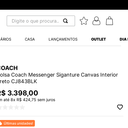
Digite o que procura...
 BUSCADOS
ÁRIOS
CASA
LANÇAMENTOS
OUTLET
DIA
S BALANCE 530
MINI BABY
A WHITE
COACH
olsa Coach Messenger Siganture Canvas Interior
reto CJ843BLK
R$
3
.
398
,
00
m até
8
x
R$
424
,
75
sem juros
LIDE
S VANS ULTRARANGE
Últimas unidades!