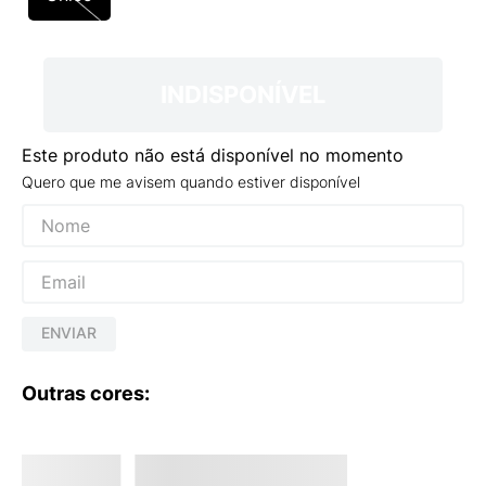
9
º
NEW 530
10
º
VANS TÊNIS VANS ULTRARANGE
INDISPONÍVEL
Este produto não está disponível no momento
Quero que me avisem quando estiver disponível
ENVIAR
Outras cores: