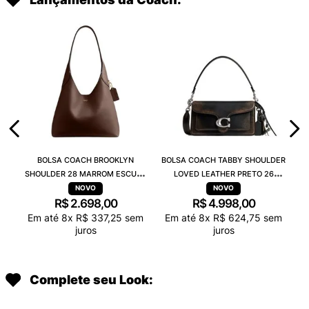
BOLSA COACH BROOKLYN
BOLSA COACH TABBY SHOULDER
SHOULDER 28 MARROM ESCURO
LOVED LEATHER PRETO 26
CU068B4MPL
CBH35LHPMZ
R$
2
.
698
,
00
R$
4
.
998
,
00
Em até
8
x
R$
337
,
25
sem
Em até
8
x
R$
624
,
75
sem
juros
juros
Complete seu Look: