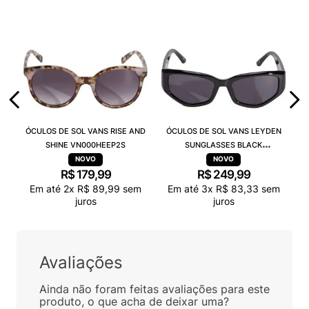
ÓCULOS DE SOL VANS RISE AND
ÓCULOS DE SOL VANS LEYDEN
SHINE VN000HEEP2S
SUNGLASSES BLACK
VN000T0CBLK
R$
179
,
99
R$
249
,
99
Em até
2
x
R$
89
,
99
sem
Em até
3
x
R$
83
,
33
sem
juros
juros
Avaliações
Ainda não foram feitas avaliações para este
produto, o que acha de deixar uma?