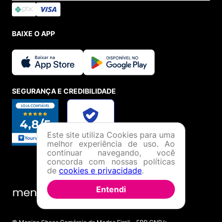
BAIXE O APP
SEGURANÇA E CREDIBILIDADE
Este site utiliza Cookies para uma
melhor experiência de uso. Ao
continuar navegando, você
concorda com nossas políticas
de
cookies e privacidade
.
Entendi