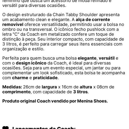
feminino que busca um acessório de moda refinado e
versátil para diversas ocasiões.
O design estruturado da Chain Tabby Shoulder apresenta
um acabamento clean e elegante. A
alça de corrente
removível
oferece versatilidade, permitindo usar a bolsa no
ombro ou na transversal. O icônico fecho pushlock com a
letra "C" da Coach em metalizado confere um toque de
distinção à peça. Seu interior compacto, com capacidade de
3 litros, é perfeito para carregar seus itens essenciais com
organização e estilo.
Perfeita para quem busca uma bolsa
elegante
,
versátil
e
com o
design icônico
da Coach, é ideal para diversas
ocasiões. Seja para um evento especial, um jantar ou para
complementar um look sofisticado, esta bolsa te acompanha
com
charme
e
praticidade
.
Medidas:
26cm de
largura
x 16cm de
altura
x 08cm de
comprimento
, com capacidade de
3 litros
.
Produto original Coach vendido por Menina Shoes.
Lançamentos da Coach: