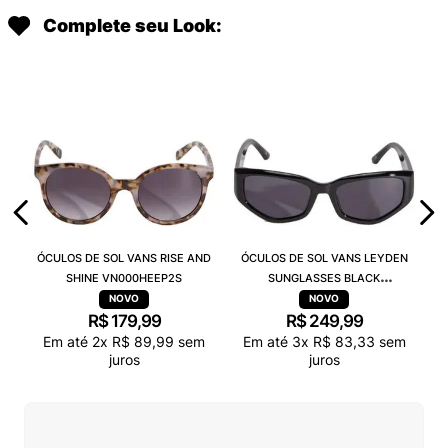
Complete seu Look:
ÓCULOS DE SOL VANS RISE AND
ÓCULOS DE SOL VANS LEYDEN
SHINE VN000HEEP2S
SUNGLASSES BLACK
VN000T0CBLK
R$
179
,
99
R$
249
,
99
Em até
2
x
R$
89
,
99
sem
Em até
3
x
R$
83
,
33
sem
juros
juros