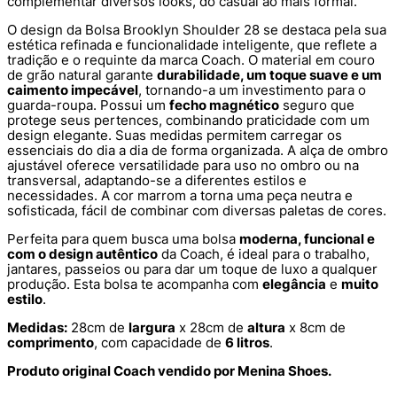
complementar diversos looks, do casual ao mais formal.
O design da Bolsa Brooklyn Shoulder 28 se destaca pela sua
estética refinada e funcionalidade inteligente, que reflete a
tradição e o requinte da marca Coach. O material em couro
de grão natural garante
durabilidade, um toque suave e um
caimento impecável
, tornando-a um investimento para o
guarda-roupa. Possui um
fecho magnético
seguro que
protege seus pertences, combinando praticidade com um
design elegante. Suas medidas permitem carregar os
essenciais do dia a dia de forma organizada. A alça de ombro
ajustável oferece versatilidade para uso no ombro ou na
transversal, adaptando-se a diferentes estilos e
necessidades. A cor marrom a torna uma peça neutra e
sofisticada, fácil de combinar com diversas paletas de cores.
Perfeita para quem busca uma bolsa
moderna, funcional e
com o design autêntico
da Coach, é ideal para o trabalho,
jantares, passeios ou para dar um toque de luxo a qualquer
produção. Esta bolsa te acompanha com
elegância
e
muito
estilo
.
Medidas:
28cm de
largura
x 28cm de
altura
x 8cm de
comprimento
, com capacidade de
6 litros
.
Produto original Coach vendido por Menina Shoes.