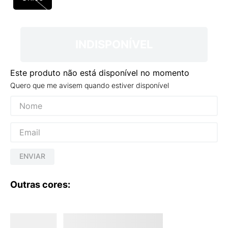
9
º
VANS TÊNIS VANS ULTRARANGE
10
º
NEW BALANCE 204L
INDISPONÍVEL
Este produto não está disponível no momento
Quero que me avisem quando estiver disponível
ENVIAR
Outras cores: