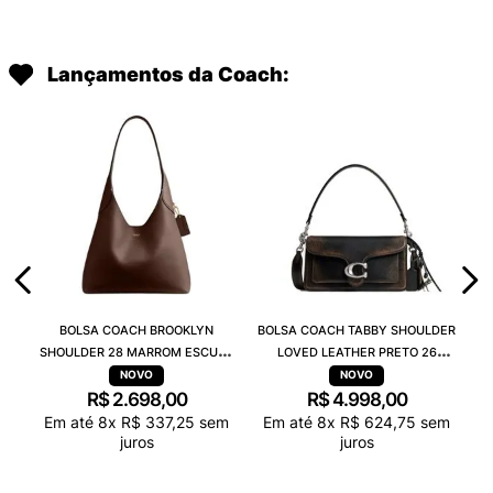
Lançamentos da Coach:
BOLSA COACH BROOKLYN
BOLSA COACH TABBY SHOULDER
SHOULDER 28 MARROM ESCURO
LOVED LEATHER PRETO 26
CU068B4MPL
CBH35LHPMZ
R$
2
.
698
,
00
R$
4
.
998
,
00
Em até
8
x
R$
337
,
25
sem
Em até
8
x
R$
624
,
75
sem
juros
juros