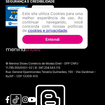
SEGURANÇA E CREDIBILIDADE
Este site utiliza Cookies para uma
melhor experiência de uso. Ao
continuar navegando, você
concorda com nossas políticas
de
cookies e privacidade
.
Entendi
© Menina Shoes Comércio de Modas Eireli - EPP CNPJ:
11.785.555/0001-02 | IE: 387.208.543.115
Rua: General Epaminondas Teixeira Guimarães, 193 - Vila Gardiman -
Itu/SP - CEP 13309-410