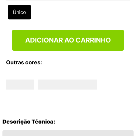
9
º
VEJA COUNTRY
Único
10
º
NEW 530
ADICIONAR AO CARRINHO
Outras cores:
Descrição Técnica: