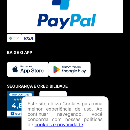
BAIXE O APP
SEGURANÇA E CREDIBILIDADE
Este site utiliza Cookies para uma
melhor experiência de uso. Ao
continuar navegando, você
concorda com nossas políticas
de
cookies e privacidade
.