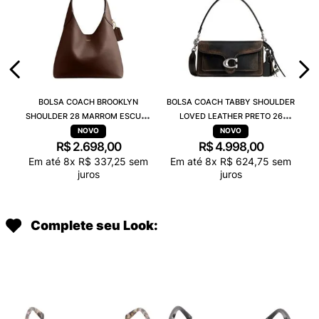
BOLSA COACH BROOKLYN
BOLSA COACH TABBY SHOULDER
SHOULDER 28 MARROM ESCURO
LOVED LEATHER PRETO 26
CU068B4MPL
CBH35LHPMZ
R$
2
.
698
,
00
R$
4
.
998
,
00
Em até
8
x
R$
337
,
25
sem
Em até
8
x
R$
624
,
75
sem
juros
juros
Complete seu Look: