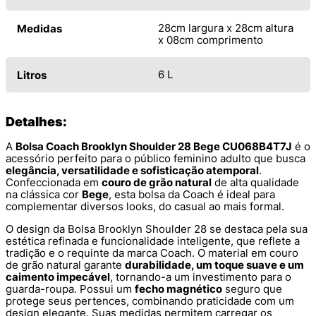
28cm largura x 28cm altura
Medidas
x 08cm comprimento
6 L
Litros
Detalhes:
A
Bolsa Coach Brooklyn Shoulder 28 Bege CU068B4T7J
é o
acessório perfeito para o público feminino adulto que busca
elegância, versatilidade e sofisticação atemporal
.
Confeccionada em
couro de grão natural
de alta qualidade
na clássica cor
Bege
, esta bolsa da Coach é ideal para
complementar diversos looks, do casual ao mais formal.
O design da Bolsa Brooklyn Shoulder 28 se destaca pela sua
estética refinada e funcionalidade inteligente, que reflete a
tradição e o requinte da marca Coach. O material em couro
de grão natural garante
durabilidade, um toque suave e um
caimento impecável
, tornando-a um investimento para o
guarda-roupa. Possui um
fecho magnético
seguro que
protege seus pertences, combinando praticidade com um
design elegante. Suas medidas permitem carregar os