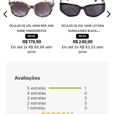
ÓCULOS DE SOL VANS RISE AND
ÓCULOS DE SOL VANS LEYDEN
SHINE VN000HEEP2S
SUNGLASSES BLACK
VN000T0CBLK
R$
179
,
99
R$
249
,
99
Em até
2
x
R$
89
,
99
sem
Em até
3
x
R$
83
,
33
sem
juros
juros
Avaliações
5
estrelas
1
4
estrelas
0
3
estrelas
0
2
estrelas
0
1
estrelas
0
5.0