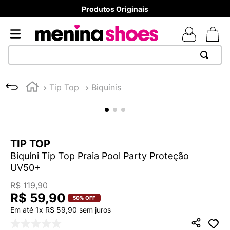
Produtos Originais
TERMOS MAIS BUSCADOS
Tip Top
Biquínis
1
º
TÊNIS NEWS BALANCE 530
2
º
MELISSAS MINI BABY
3
º
TÊNIS VEJA WHITE
TIP TOP
4
º
NEW 9060
Biquíni Tip Top Praia Pool Party Proteção
5
º
ADIDAS
UV50+
6
º
SAMBA
R$
119
,
90
R$
59
,
90
7
º
MELISSA SLIDE
50%
OFF
Em até
1
x
R$
59
,
90
sem juros
8
º
VANS TÊNIS VANS ULTRARANGE