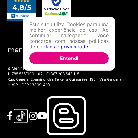
Este site utiliza Cookies para uma
melhor experiência de uso. Ao
continuar navegando, você
concorda com nossas políticas
de
cookies e privacidade
.
Entendi
© Menina Shoes Comércio de Modas Eireli - EPP CNPJ:
11.785.555/0001-02 | IE: 387.208.543.115
Rua: General Epaminondas Teixeira Guimarães, 193 - Vila Gardiman -
Itu/SP - CEP 13309-410