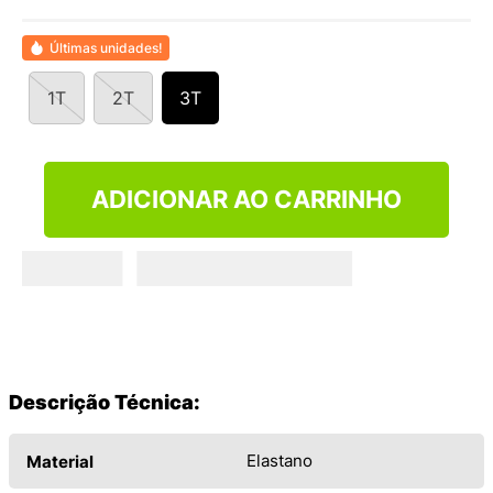
9
º
NEW 530
10
º
VEJA COUNTRY
Últimas unidades!
1T
2T
3T
ADICIONAR AO CARRINHO
Descrição Técnica:
Elastano
Material